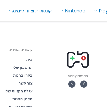
Pla
Nintendo
קונסולות וציוד גיימינג
קישורים מהירים
בית
החשבון שלי
yonigames
בקרו בחנות
W
F
צור קשר
h
a
a
c
t
e
עגלת הקניות שלי
s
b
a
o
p
o
תקנון החנות
p
k
-