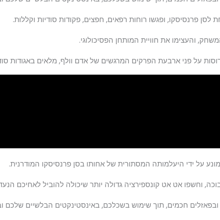
שחק, והעצימו את חוויית המותחן הפסיכולוגי.
המונע על ידי היעלמותה המסתורית של אחותו בסן פרנסיסקו המודרנית.
כה, וחשפו אט אט קונספירציה גדולה יותר שיכולה להוביל לאחיכם הנעדר
ם ובפאזלים חכמים, תוך שימוש בשכלכם, באינסטינקטים הבלשיים שלכם ו