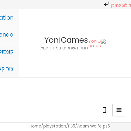
ילוג
דילוג לתוכן
תוכן
חיפוש
ation
מוצר
tendo
YoniGames
חנות משחקים במחיר יבוא
קונסולו
צור ק
כמות
כמות
Home
/
playstation
/
PS5
/
Adam Wolfe ps5