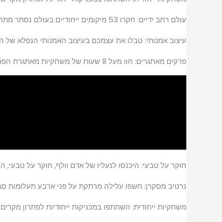
עולם רחב ידיים: חקרו 53 מיקומים ייחודיים בעולם נסתר מתחת לסן פרנסיסקו, ופגשו רוחות רפאים, חפצים, פקודות סודיות וקללות.
עיצוב אמנותי: טבלו את עצמכם בעיצוב האמנותי הנפלא של המ
פרקים מאתגרים: חוו מעל 8 שעות של משחקיות מאתגרת הפרוסות על פני ארבעת הפרקים המרגשים של אדם וולף, מלאים באגודות סודיות ובמצבים לא טבעיים.
חוקר על טבעי: היכנסו לנעליו של אדם וולף, חוקר על טבעי, 
נרטיב מסקרן: חשפו עלילה מרתקת על פני ארבע תעלומות סבו
משחקיות ייחודית: השתתפו במכניקות ייחודיות לפתרון מקרי