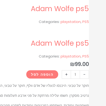
של
של
Adam Wolfe ps5
Adam
Adam
Wolfe
Wolfe
ps5
ps5
Categories:
playstation
,
PS5
Adam Wolfe ps5
Categories:
playstation
,
PS5
₪
99.00
+
-
הוספה לסל
חוקר על טבעי: היכנסו לנעליו של אדם וולף, חוקר על טבעי, 
נרטיב מסקרן: חשפו עלילה מרתקת על פני ארבע תעלומות סבו
משחקיות ייחודית: השתתפו במכניקות ייחודיות לפתרון מקרי