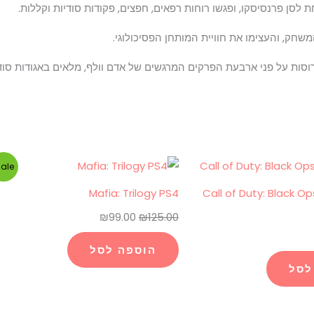
שחק, והעצימו את חוויית המותחן הפסיכולוגי.
המחיר
המחיר
ale!
המקורי
הנוכחי
Mafia: Trilogy PS4
Call of Duty: Black O
היה:
הוא:
₪
99.00
₪
125.00
₪99.00.
₪125.00.
הוספה לסל
לסל