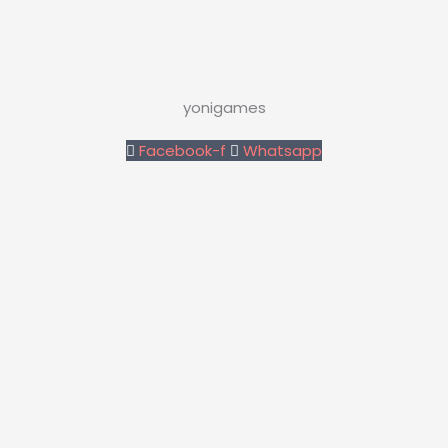
yonigames
Facebook-f
Whatsapp