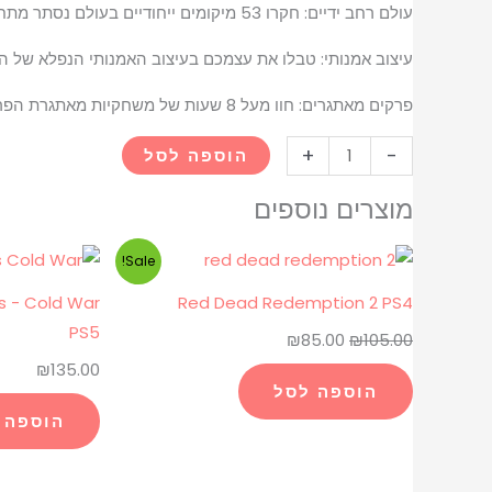
עולם רחב ידיים: חקרו 53 מיקומים ייחודיים בעולם נסתר מתחת לסן פרנסיסקו, ופגשו רוחות רפאים, חפצים, פקודות סודיות וקללות.
עיצוב אמנותי: טבלו את עצמכם בעיצוב האמנותי הנפלא של המ
פרקים מאתגרים: חוו מעל 8 שעות של משחקיות מאתגרת הפרוסות על פני ארבעת הפרקים המרגשים של אדם וולף, מלאים באגודות סודיות ובמצבים לא טבעיים.
+
-
הוספה לסל
מוצרים נוספים
המחיר
המחיר
Sale!
המקורי
הנוכחי
ps - Cold War
Red Dead Redemption 2 PS4
היה:
הוא:
PS5
₪
85.00
₪
105.00
₪85.00.
₪105.00.
₪
135.00
הוספה לסל
הוספה 