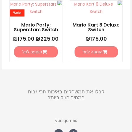
המחיר
המחיר
המקורי
הנוכחי
Sale!
היה:
הוא:
5.00.
₪225.00.
Mario Party:
Mario Kart 8 Deluxe
Superstars Switch
Switch
₪
175.00
₪
225.00
₪
175.00
הוספה לסל
הוספה לסל
קבלו את המשחקים באיכות הכי גבוה
במחיר הזול ביותר
yonigames
W
F
h
a