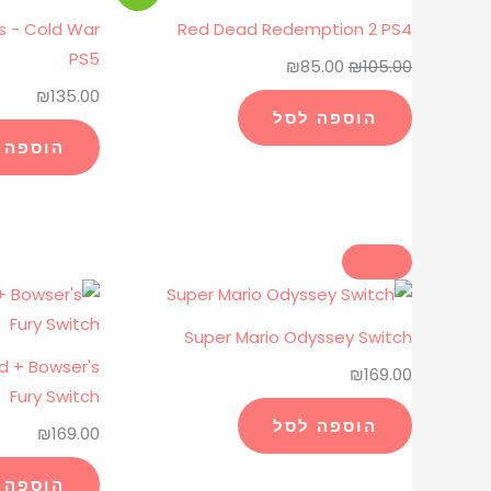
המקורי
הנוכחי
ps - Cold War
Red Dead Redemption 2 PS4
היה:
הוא:
PS5
₪
85.00
₪
105.00
₪85.00.
₪105.00.
₪
135.00
הוספה לסל
הוספה 
Super Mario Odyssey Switch
d + Bowser's
₪
169.00
Fury Switch
הוספה לסל
₪
169.00
הוספה 