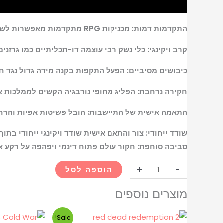
התקדמות דמות: מכניקות RPG מתקדמות מאפשרות לשחקנים לעצב את צמיחת הדמות שלהם ולהשפיע על עולם המשחק שמסביב.
קרב ויקינגי: כלי נשק רבי עוצמה דו-תכליתיים כמו גרזנים
כיבושים מסיביים: הפעל התקפות בקנה מידה גדול נגד חי
חקירה נרחבת: הפליג מחופי נורבגיה הקשים לממלכות אנ
התאמה אישית של התיישבות: הובל פשיטות אפיות והרחיב
שודד ייחודי: צור והתאם אישית שודד ויקינגי ייחודי ב
סביבה סוחפת: חקור עולם פתוח דינמי ויפהפה על רקע אכ
+
-
הוספה לסל
מוצרים נוספים
המחיר
המחיר
Sale!