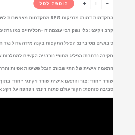
+
-
הוספה לסל
התקדמות דמות: מכניקות RPG מתקדמות מאפשרות לשחקנים לעצב את צמיחת הדמות שלהם ולהשפיע על עולם המשחק שמסביב.
קרב ויקינגי: כלי נשק רבי עוצמה דו-תכליתיים כמו גרזנים
כיבושים מסיביים: הפעל התקפות בקנה מידה גדול נגד חי
חקירה נרחבת: הפליג מחופי נורבגיה הקשים לממלכות אנ
התאמה אישית של התיישבות: הובל פשיטות אפיות והרחיב
שודד ייחודי: צור והתאם אישית שודד ויקינגי ייחודי ב
סביבה סוחפת: חקור עולם פתוח דינמי ויפהפה על רקע אכ