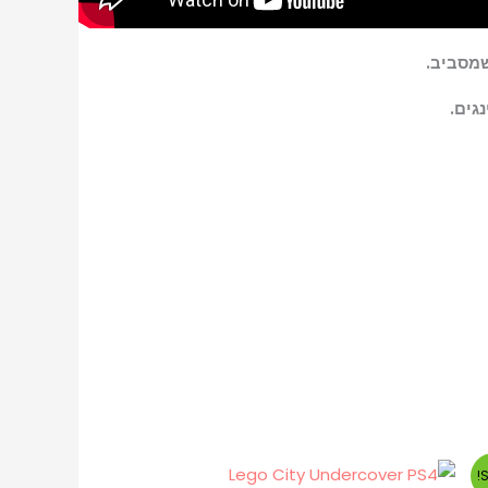
גים.
S