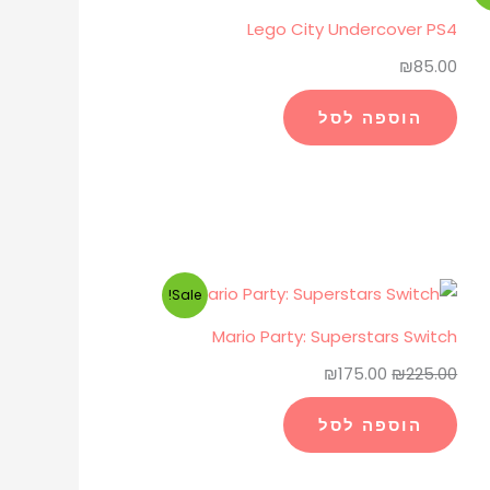
Lego City Undercover PS4
₪
85.00
הוספה לסל
המחיר
המחיר
Sale!
המקורי
הנוכחי
Mario Party: Superstars Switch
היה:
הוא:
₪
175.00
₪
225.00
₪175.00.
₪225.00.
הוספה לסל