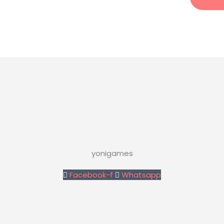
yonigames
Facebook-f
Whatsapp