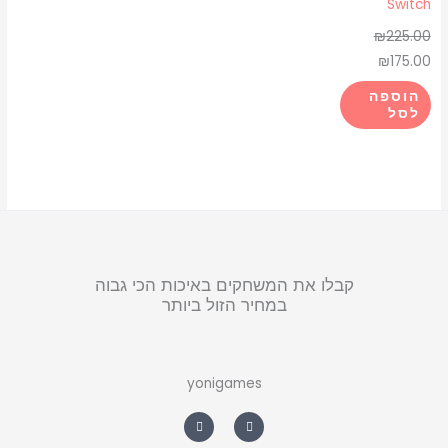
Switch
₪
225.00
₪
175.00
הוספה
לסל
קבלו את המשחקים באיכות הכי גבוה
במחיר הזול ביותר
yonigames
W
F
h
a
a
c
t
e