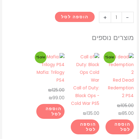
כמות
+
-
הוספה לסל
של
Atomfall
מוצרים נוספים
(PS5)
המחיר
המחיר
המחיר
המחיר
Sale!
Sale!
המקורי
הנוכחי
המקורי
הנוכחי
היה:
הוא:
היה:
הוא:
Mafia: Trilogy
₪99.00.
₪125.00.
₪85.00.
₪105.00.
PS4
Red Dead
Call of Duty:
Redemption
₪
125.00
Black Ops -
2 PS4
₪
99.00
Cold War PS5
₪
105.00
הוספה
₪
135.00
₪
85.00
לסל
הוספה
הוספה
לסל
לסל