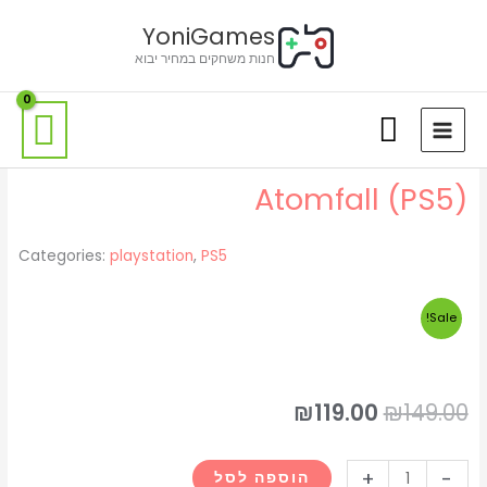
ילוג
לתוכן
YoniGames
תוכן
חנות משחקים במחיר יבוא
Atomfall (PS5)
Categories:
playstation
,
PS5
Sale!
המחיר
המחיר
₪
119.00
₪
149.00
המקורי
הנוכחי
כמות
+
-
הוספה לסל