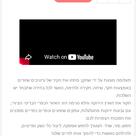
היה:
הוא:
של
Atomfall
₪119.00.
₪149.00.
(PS5)
תעלומה מונעת על ידי שחקן: פתחו את הקיר של נרטיבים שזורים
באמצעות חקר, שיחה, חקירה ולחימה, כאשר לכל בחירה שתבחר יש
השלכות.
חקור את הארץ הירוקה והלא נעימה הזו: האזור הכפרי הבריטי הציורי,
עם גבעות ירוקות מתגלגלות, עמקים שופעים וכפרים כפריים מסכנים
את הסכנות הצפויות לכם.
חפש, סור, שרד: תצטרך לחפש אספקה, ליצור כלי נשק ופריטים,
ולהילחם נואשות כדי להפוך אותו לחיים שלנו!