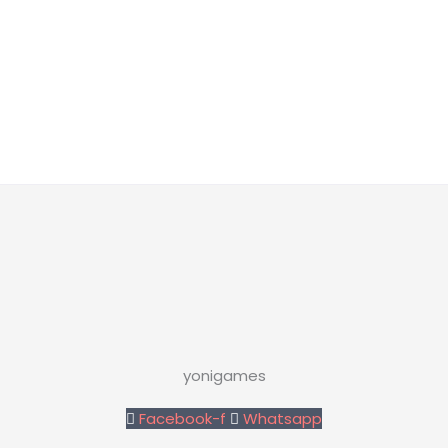
yonigames
Facebook-f
Whatsapp