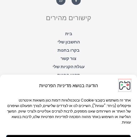
a
c
t
e
s
b
a
o
קישורים מהירים
p
o
p
k
-
f
בית
החשבון שלי
בקרו בחנות
צור קשר
עגלת הקניות שלי
תקנון החנות
הצהרת נגישות
הודעה בנושא מדיניות הפרטיות
מדיניות הפרטיות
אתר זה משתמש בקובצי Cookie ובטכנולוגיות דומות כגון משואות אינטרנט
ופיקסלים (ביחד: "עוגיות"), השייכים לנו או לצדדים שלישיים, לצורך תפעולם ושיפורם
של האתר או השירותים שאנו מספקים, לרבות לצרכים אנליטיים ולצרכי שיווק. המשך
הגלישה או השימוש באתר מהווה הסכמה למדיניות הפרטיות שלנו, לרבות בנושא
עוגיות.