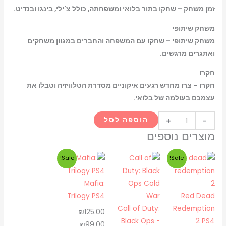
זמן משחק – שחקו בתור בלואי ומשפחתה, כולל צ'ילי, בינגו ובנדיט.
משחק שיתופי
משחק שיתופי – שחקו עם המשפחה והחברים במגוון משחקים
ואתגרים מרגשים.
חקרו
חקרו – צרו מחדש רגעים איקוניים מסדרת הטלוויזיה וטבלו את
עצמכם בעולמה של בלואי.
+
-
הוספה לסל
מוצרים נוספים
המחיר
המחיר
המחיר
המחיר
Sale!
Sale!
המקורי
הנוכחי
המקורי
הנוכחי
היה:
הוא:
היה:
הוא:
Mafia:
₪99.00.
₪125.00.
₪85.00.
₪105.00.
Trilogy PS4
Red Dead
Call of Duty:
Redemption
₪
125.00
Black Ops -
2 PS4
₪
99.00