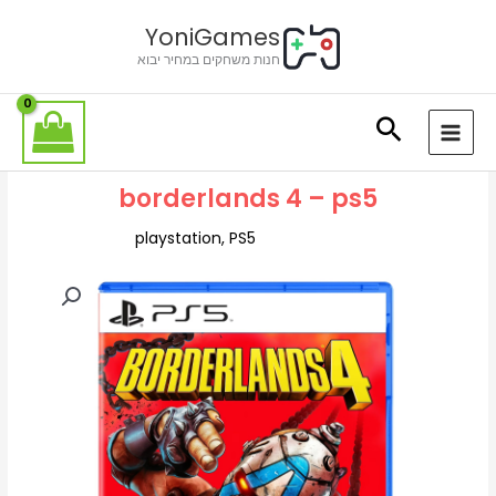
ילוג
לתוכן
YoniGames
תוכן
חנות משחקים במחיר יבוא
borderlands 4 – ps5
playstation
,
PS5