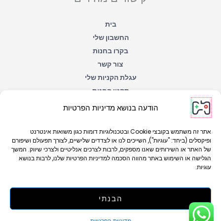
p
k
-
f
בית
החשבון שלי
בקרו בחנות
צור קשר
עגלת הקניות שלי
תקנון החנות
הצהרת נגישות
הודעה בנושא מדיניות הפרטיות
מדיניות הפרטיות
אתר זה משתמש בקובצי Cookie ובטכנולוגיות דומות כגון משואות אינטרנט
ופיקסלים (ביחד: "עוגיות"), השייכים לנו או לצדדים שלישיים, לצורך תפעולם ושיפורם
של האתר או השירותים שאנו מספקים, לרבות לצרכים אנליטיים ולצרכי שיווק. המשך
הגלישה או השימוש באתר מהווה הסכמה למדיניות הפרטיות שלנו, לרבות בנושא
עוגיות.
הבנתי
Copyright © 2026 YoniGames
מדיניות הפרטיות