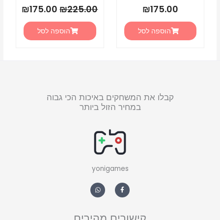
₪
175.00
₪
225.00
₪
175.00
הוספה לסל
הוספה לסל
קבלו את המשחקים באיכות הכי גבוה
במחיר הזול ביותר
yonigames
W
F
h
a
a
c
t
e
s
b
a
o
קישורים מהירים
p
o