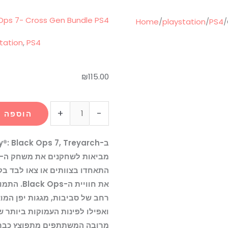
k Ops 7- Cross Gen Bundle PS4
Home
/
playstation
/
PS4
/
tation
,
PS4
₪
115.00
כמות
+
-
הוספה 
של
Call
of
Duty:
התאחדו בצוותים או צאו לבד בק
Black
את חוויית 
Ops
רחב של סביבות, מגגות יפן המואר
7-
ואפילו לפינות העמוקות ביותר 
Cross