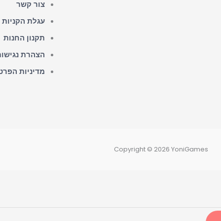
a
c
צור קשר
עגלת הקניות 
t
e
תקנון החנות
s
b
הצהרת נגישות
מדיניות הפרט
a
o
p
o
p
k
Copyright © 2026 YoniGames
-
f