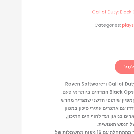
Call of Duty: Blac
Categories:
plays
לסל
ב-Call of Duty®: Black Ops 7, Treyarch ו-Raven Software
מביאות לשחקנים את משחק ה-Black Ops המדהים ביותר אי פעם.
מפיין שיתופי חדשני שמגדיר מחדש
ה-Black Ops. התמודדו עם אתגרים עתירי סיכון במגוון
ים בניאון ועד לחוף הים התיכון,
של הנפש האנושית.
מרובה המשתתפים מתפוצץ כבר מההתחלה עם 16 מפות מחשמלות של