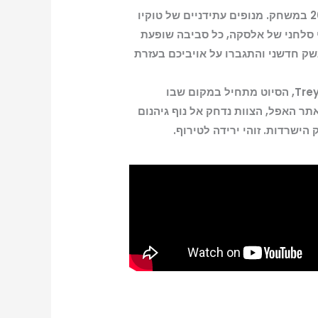
6 נגד 6 ושתי מפות של 20 נגד 20 במשחק. מנופים עתידניים של טוקיו
 סלחני של אלסקה, כל סביבה שופעת
שק חדשני והתגברו על אויביכם בעזרת
במצב הזומבים האגדי של Treyarch, הסיוט מתחיל במקום שבו
תר האפל, הצוות נדחק אל נוף גיהנום
הישרדות. זוהי ירידה לטירוף.