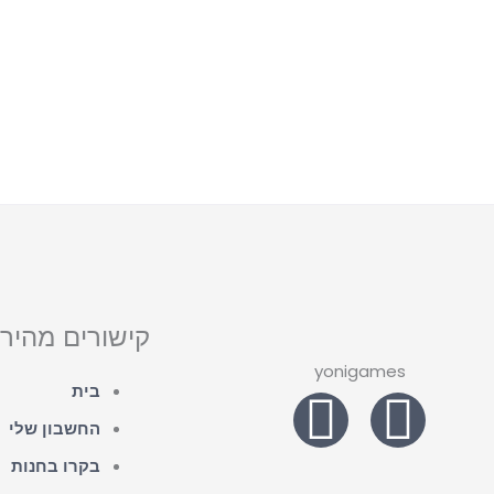
קישורים מהירי
yonigames
W
F
בית
החשבון שלי
h
a
בקרו בחנות