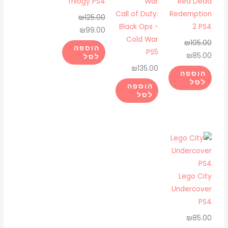
₪99.00.
₪125.00.
₪85.00.
₪105.00.
Trilogy PS4
Red Dead
Call of Duty:
Redemption
₪
125.00
Black Ops -
2 PS4
₪
99.00
Cold War
₪
105.00
הוספה
PS5
₪
85.00
לסל
₪
135.00
הוספה
לסל
הוספה
לסל
Lego City
Undercover
PS4
₪
85.00