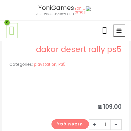
ילוג
לתוכן
YoniGames
תוכן
חנות משחקים במחיר יבוא
dakar desert rally ps5
Categories:
playstation
,
PS5
₪
109.00
כמות
+
-
הוספה לסל
של