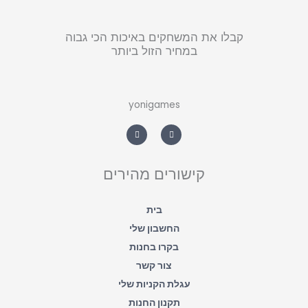
קבלו את המשחקים באיכות הכי גבוה
במחיר הזול ביותר
yonigames
W
F
h
a
a
c
t
e
s
b
a
o
קישורים מהירים
p
o
p
k
-
f
בית
החשבון שלי
בקרו בחנות
צור קשר
עגלת הקניות שלי
תקנון החנות