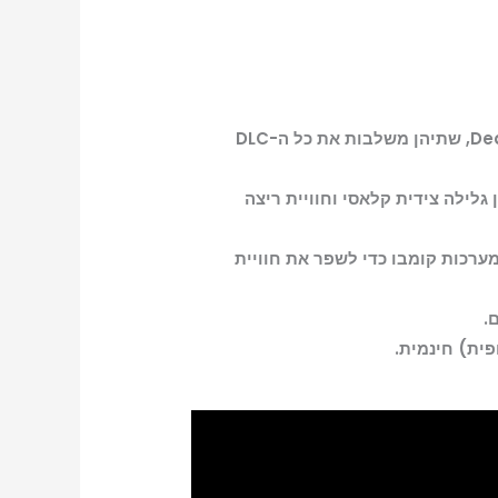
גרסאות רימסטר סופיות: מהדורה זו כוללת גרסאות רימסטר מלאות של Dead Island ו-Dead Island: Riptide, שתיהן משלבות את כל ה-DLC
אי, Dead Island Retro Revenge, כלול, המציע אקשן גלילה צידית קלאסי וחוויית ריצה
ות, התקפות-על ומערכות קומבו כדי לשפר את חוויית