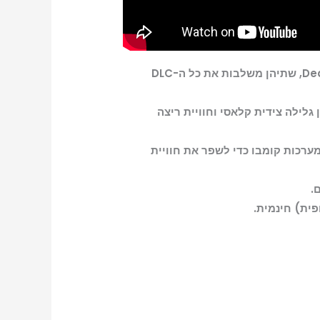
גרסאות רימסטר סופיות: מהדורה זו כוללת גרסאות רימסטר מלאות של Dead Island ו-Dead Island: Riptide, שתיהן משלבות את כל ה-DLC
אי, Dead Island Retro Revenge, כלול, המציע אקשן גלילה צידית קלאסי וחוויית ריצה
ות, התקפות-על ומערכות קומבו כדי לשפר את חוויית