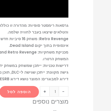
והטלאים שיצאו בעבר לחוויה שלמה.
אינסופית בתוך יקום Dead Island.
המשחק הרטרו.
דרישות טכניות: ייתכן שמשחק במשחק ידרוש טלוויזיית HD וחיבור כבל HDMI לביצו
גישה מקוונת: ייתכן שגישה ל-DLC, תוכן נוסף ומשחק מקוון תדרוש יצירת חשבון PSN (רשת פלייסטיישן אירופית) חינמית.
דירוג למבוגרים: המוצר נושא דירוג ESRB של למבוגרים, המציין תוכן המתאים לקהל בוגר.
+
-
הוספה לסל
מוצרים נוספים