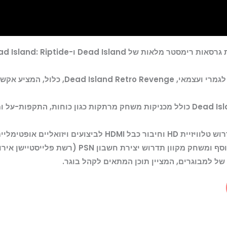
Retro Revenge: משחק 16 סיביות חדש לגמרי ועצמ
מכניקת משחקיות: Dead Island Retro Revenge כולל מכניקות משחק מרתקות כגון כוח
עים ויזואליים אופטימליים.