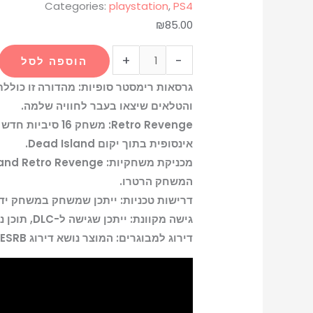
Categories:
playstation
,
PS4
₪
85.00
+
-
הוספה לסל
והטלאים שיצאו בעבר לחוויה שלמה.
אינסופית בתוך יקום Dead Island.
המשחק הרטרו.
דרישות טכניות: ייתכן שמשחק במשחק ידרוש טלוויזיית HD וחיבור כבל HDMI לביצו
גישה מקוונת: ייתכן שגישה ל-DLC, תוכן נוסף ומשחק מקוון תדרוש יצירת חשבון PSN (רשת פלייסטיישן אירופית) חינמית.
דירוג למבוגרים: המוצר נושא דירוג ESRB של למבוגרים, המציין תוכן המתאים לקהל בוגר.