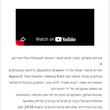
detroit
become
human
ps4
פורמט משחק: מוצר חדש לגמרי ואטום לקונסולת פלייסטיישן
4.
חוויית סיפור: פותח על ידי Quantic Dream, הידועה במשחקים
מרתקים מונעי סיפור כמו Heavy Rain ו-Beyond: Two Souls.
אפשרויות שפה: ייבוא ​​ספרדי ללא אזור, המתנגן באנגלית מלאה
או בשפה שנקבעה על ידי המערכת.
סוכנות שחקן: השחקנים כותבים יחד את הסיפור באמצעות
פעולותיהם של גיבורים מרובים בנרטיב מרתק ומסועף.
סביבה עתידנית: מתרחש בדטרויט סיטי בשנת 2038, שם