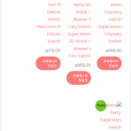
Mario Kart 8
Super Mario
Deluxe
Super Mario
Odyssey
Switch
3D World +
Switch
Bowser's
₪
175.00
₪
169.00
Fury Switch
הוספה
הוספה
₪
169.00
לסל
לסל
הוספה
לסל
המחיר
המחיר
Sale!
המקורי
הנוכחי
היה:
הוא:
₪175.00.
₪225.00.