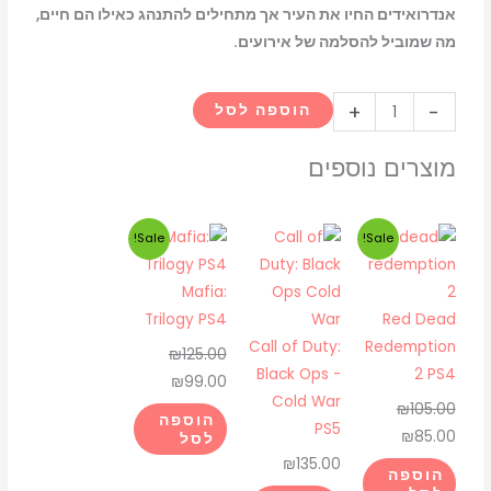
אנדרואידים החיו את העיר אך מתחילים להתנהג כאילו הם חיים,
מה שמוביל להסלמה של אירועים.
כמות
+
-
הוספה לסל
של
detroit
מוצרים נוספים
become
human
המחיר
המחיר
המחיר
המחיר
Sale!
Sale!
ps4
המקורי
הנוכחי
המקורי
הנוכחי
היה:
הוא:
היה:
הוא:
Mafia:
₪99.00.
₪125.00.
₪85.00.
₪105.00.
Trilogy PS4
Red Dead
Call of Duty:
Redemption
₪
125.00
Black Ops -
2 PS4
₪
99.00
Cold War
₪
105.00
הוספה
PS5
₪
85.00
לסל
₪
135.00
הוספה