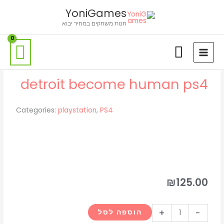
ילוג
לתוכן
YoniGames
תוכן
חנות משחקים במחיר יבוא
detroit become human ps4
Categories:
playstation
,
PS4
₪
125.00
כמות
+
-
הוספה לסל
של