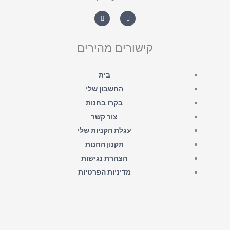
W
F
h
a
a
c
t
e
s
b
a
o
קישורים מהירים
p
o
p
k
-
f
בית
החשבון שלי
בקרו בחנות
צור קשר
עגלת הקניות שלי
תקנון החנות
הצהרת נגישות
מדיניות הפרטיות