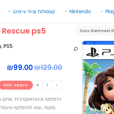
Pla
Nintendo
קונסולות וציוד גיימינג
t Rescue ps5
Dora: Rainforest 
n
,
PS5
המחיר
המח
₪
99.00
₪
129.00
המקורי
הנו
כמות
+
-
הוספה לסל
היה:
הוא
של
00.
₪129.00.
Dora:
הרפתקה אינטראקטיבית: שחקו כד
Rainforest
מקומי, וצאו להרפתקה אינטרא
Rescue