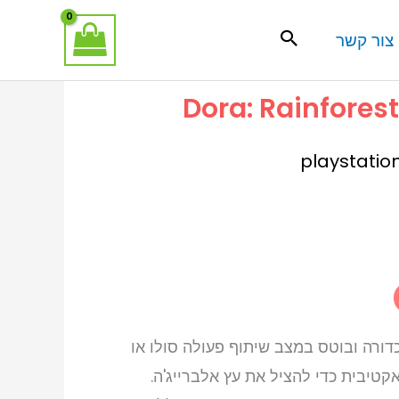
צור קשר
Dora: Rainfores
playstatio
יר
כחי
:
₪99.
ורה ובוטס במצב שיתוף פעולה סולו או
קטיבית כדי להציל את עץ אלברייג'ה.