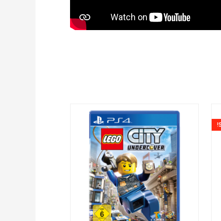
ר
י
₪9