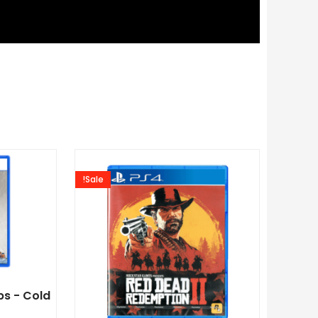
המחיר
המחיר
המקורי
הנוכחי
Sale!
היה:
הוא:
₪85.00.
₪105.00.
ps - Cold