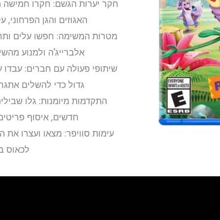
חקר יערות הגשם: חקרו חמישה מי
ps5
האגוזים והגן הפרחוני, על
מטרות המשימה: חפשו עלים ותר
אלברייג'ה ולמנוע מהשי
שיתופי פעולה עם חברים: עבדו עם
גדול כדי להשלים אתגרי
התקדמות מיומנות: גלו שבילים 
חדשים, איסוף פריטים
עימות סוויפר: מצאו ועצרו את 
לכאוס ב