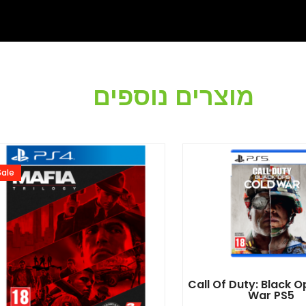
מוצרים נוספים
המחיר
המחי
המקורי
הנוכח
Sale!
היה:
הוא:
9.00.
₪125.00.
Call Of Duty: Black O
War PS5