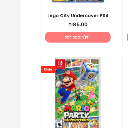
Lego City Undercover PS4
₪
85.00
הוספה לסל
המחיר
המחיר
המקורי
הנוכחי
Sale!
היה:
הוא:
₪175.00.
₪225.00.