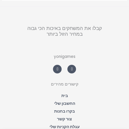
קבלו את המשחקים באיכות הכי גבוה
במחיר הזול ביותר
yonigames
W
F
h
a
a
c
t
e
s
b
a
o
o
p
קישורים מהירים
p
k
-
f
בית
החשבון שלי
בקרו בחנות
צור קשר
עגלת הקניות שלי