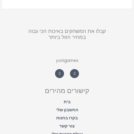
קבלו את המשחקים באיכות הכי גבוה
במחיר הזול ביותר
yonigames
W
F
h
a
a
c
t
e
s
b
a
o
קישורים מהירים
p
o
p
k
-
f
בית
החשבון שלי
בקרו בחנות
צור קשר
עגלת הקניות שלי