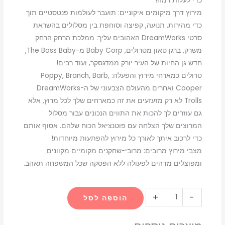
כדי לעלות רמה!
מירוץ דרך מיקומים איקוניים: תועבר לעולמות פנטסטיים תוך
כדי מהירות, תנועה, קפיצה וסוחפת בין מסלולים בהשראת
סרטי DreamWorks האהובים עליך: ממלכת הרחק הרחק
משרק, ברגן טאון מטרולים, Baby Corp מ-The Boss Baby,
חדש גן החיות של העיר יורק ממדגסקר, ועוד רבים!
טרולים כמארחי מירוץ והפעלה: Poppy, Branch, Barb,
Cooper ואחרים מהעולם הצבעוני של ה-DreamWorks
Trolls לא רק מזעזעים את זה כמארחים שלך לכל מרוץ, אלא
גם עוזרים לך להכות את התווים הנכונים עבור מסלול
המרוצים שלך הצלחה עם פוטנציאל הכוח שלהם. אסוף אותם
כדי לרכוב איתך לאורך כל מירוץ להפתעות מיוחדות!
מצבי מירוץ מרובים: מרובי-שחקנים מקומיים מקוונים
ומפוצלים מדהים לפעולה ללא הפסקה שכל המשפחה תאהב.
כמות
+
-
הוספה לסל
של
dreamworks