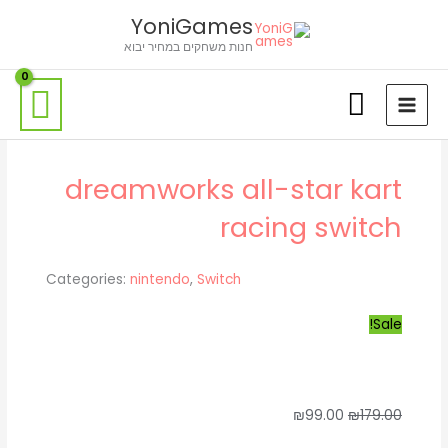
ילוג
לתוכן
YoniGames
תוכן
חנות משחקים במחיר יבוא
dreamworks all-star kart
racing switch
Categories:
nintendo
,
Switch
Sale!
המחיר
המחיר
₪
99.00
₪
179.00
המקורי
הנוכחי