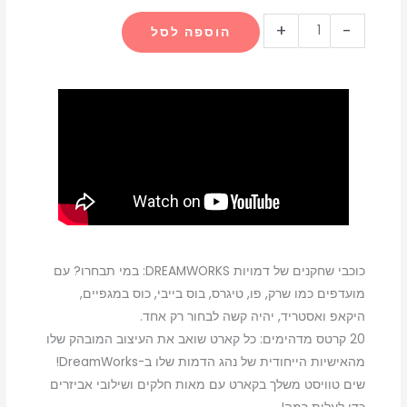
היה:
הוא:
כמות
+
-
הוספה לסל
₪99.00.
₪179.00.
של
dreamworks
all-
star
kart
racing
switch
כוכבי שחקנים של דמויות DREAMWORKS: במי תבחרו? עם
מועדפים כמו שרק, פו, טיגרס, בוס בייבי, כוס במגפיים,
היקאפ ואסטריד, יהיה קשה לבחור רק אחד.
20 קרטס מדהימים: כל קארט שואב את העיצוב המובהק שלו
מהאישיות הייחודית של נהג הדמות שלו ב-DreamWorks!
שים טוויסט משלך בקארט עם מאות חלקים ושילובי אביזרים