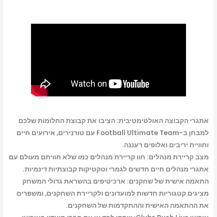
EA
SPORTS
FC
26
-
Switch
אתגרי הקבוצה האולטימטיבית: הציבו את קבוצת החלומות שלכם
למבחן ב-Football Ultimate Team עם טורנירים, אירועים חיים
וחוויית יריבים ואלופים רעננה.
מצב קריירת מנהלים: חוו קריירת מנהלים כמו שלא חוויתם מעולם עם
אתגרי מנהלים חיים חדשים לגמרי וטקטיקות קבוצתיות דינמיות.
התאמה אישית של שחקנים: ארכיטיפים בהשראת גדולי המשחק
מציגים קטגוריות חדשות למועדונים ולקריירת השחקנים, ומשפרים
את ההתאמה האישית וההתקדמות של השחקנים.