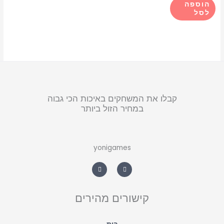
הוספה
לסל
קבלו את המשחקים באיכות הכי גבוה
במחיר הזול ביותר
yonigames
W
F
h
a
a
c
t
e
s
b
a
o
קישורים מהירים
p
o
p
k
-
f