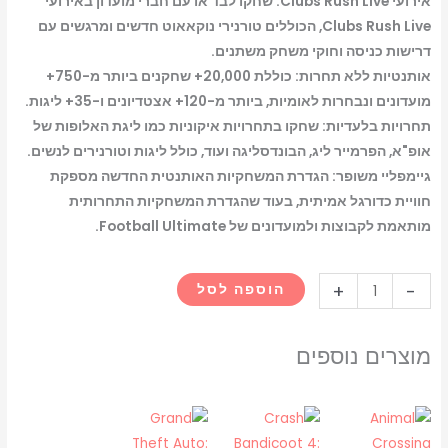
אירועי Clubs Rush Live: שחקו לבד או עם חברי מועדון באירועי
Clubs Rush Live, הכוללים טורנירי נוקאאוט חדשים ומרגשים עם
דרישות כניסה וחוקי משחק משתנים.
אותנטיות ללא תחרות: כוללת 20,000+ שחקנים ביותר מ-750+
מועדונים ונבחרות לאומיות, ביותר מ-120+ אצטדיונים ו-35+ ליגות.
תחרויות בלעדיות: שחקו בתחרויות איקוניות כמו ליגת האלופות של
אופ"א, הפרמייר ליג, הבונדסליגה ועוד, כולל ליגות וטורנירים לנשים.
גיימפליי משופר: הגדרת המשחקיות האותנטית החדשה מספקת
חוויית כדורגל אמיתית, בעוד שהגדרת המשחקיות התחרותית
מותאמת לקבוצות ולמועדונים של Football Ultimate.
כמות
+
-
הוספה לסל
של
EA
מוצרים נוספים
SPORTS
FC
26
-