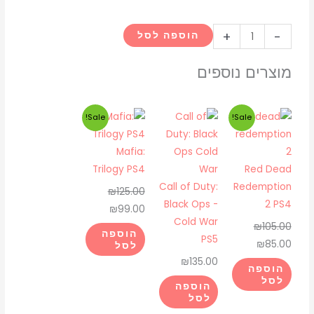
כמות
+
-
הוספה לסל
של
el
מוצרים נוספים
paso
elsewhere
המחיר
המחיר
המחיר
המחיר
Sale!
Sale!
ps5
המקורי
הנוכחי
המקורי
הנוכחי
היה:
הוא:
היה:
הוא:
Mafia:
₪99.00.
₪125.00.
₪85.00.
₪105.00.
Trilogy PS4
Red Dead
Call of Duty:
Redemption
₪
125.00
Black Ops -
2 PS4
₪
99.00
Cold War
₪
105.00
הוספה
PS5
₪
85.00
לסל
₪
135.00
הוספה
לסל
הוספה
לסל