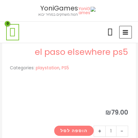
ילוג
לתוכן
YoniGames
תוכן
חנות משחקים במחיר יבוא
el paso elsewhere ps5
Categories:
playstation
,
PS5
₪
79.00
כמות
+
-
הוספה לסל
של