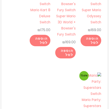
Mario Kart 8
Super Mario
Deluxe
Super Mario
Odyssey
Switch
3D World +
Switch
Bowser's
₪
175.00
₪
169.00
Fury Switch
הוספה
הוספה
₪
169.00
לסל
לסל
הוספה
לסל
המחיר
המחיר
Sale!
המקורי
הנוכחי
היה:
הוא:
₪175.00.
₪225.00.
Mario Party:
Superstars