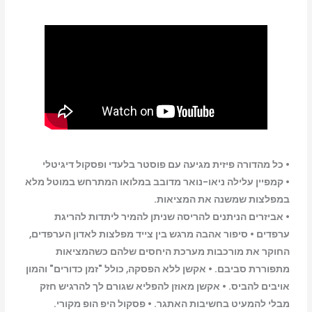
el
paso
elsewhere
ps5
• כל מהדורה פיזית מגיעה עם פוסטר בלעדי ופסקול דיגיטלי
• קמפיין עלילה ניאו-נואר מדובב במלואו המתרחש במוטל מלא
במפלצות שמשנה את המציאות.
• אביזרים הניתנים להריסה שניתן להמיר ליתדות להריגת
ערפדים • סיפור אהבה מרגש בין צייד מפלצות לאדון הערפדים,
החוקר את מורכבות מערכת היחסים שלהם כשהמציאות
מתפוררת סביבם. • אקשן ללא הפסקה, כולל "זמן כדורים" והמון
אויבים להביס. • אקשן מאוזן להפליא שגורם לך להרגיש חזק
מבלי להמעיט בחשיבות האתגר. • פסקול היפ הופ מקורי.