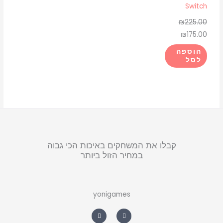
Switch
₪
225.00
₪
175.00
הוספה
לסל
קבלו את המשחקים באיכות הכי גבוה
במחיר הזול ביותר
yonigames
W
F
h
a
a
c