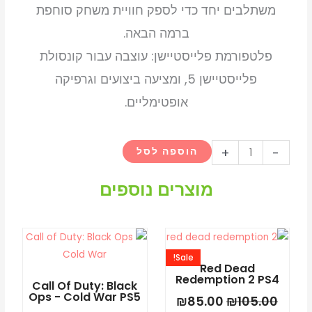
משתלבים יחד כדי לספק חוויית משחק סוחפת
ברמה הבאה.
פלטפורמת פלייסטיישן: עוצבה עבור קונסולת
פלייסטיישן 5, ומציעה ביצועים וגרפיקה
אופטימליים.
כמות
+
-
הוספה לסל
של
Fort
מוצרים נוספים
Solis
Standard
המחיר
המחיר
Edition
המקורי
הנוכחי
ps5
Sale!
היה:
הוא:
Red Dead
₪85.00.
₪105.00.
Redemption 2 PS4
Call Of Duty: Black
Ops - Cold War PS5
₪
85.00
₪
105.00