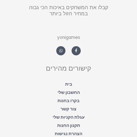
קבלו את המשחקים באיכות הכי גבוה
במחיר הזול ביותר
yonigames
W
F
h
a
a
c
t
e
s
b
a
o
קישורים מהירים
p
o
p
k
-
f
בית
החשבון שלי
בקרו בחנות
צור קשר
עגלת הקניות שלי
תקנון החנות
הצהרת נגישות