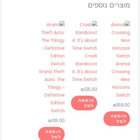
Ganryu
מוצרים נוספים
2
:
Hakuma
Kojiro
Switch
Crash
Bandicoot
Animal
Grand Theft
4: It's About
Crossing
Auto: The
Time Switch
New
Trilogy -
Horizons
₪
125.00
Definitive
Switch
הוספה
Edition
₪
169.00
לסל
Switch
הוספה
₪
135.00
לסל
הוספה
לסל