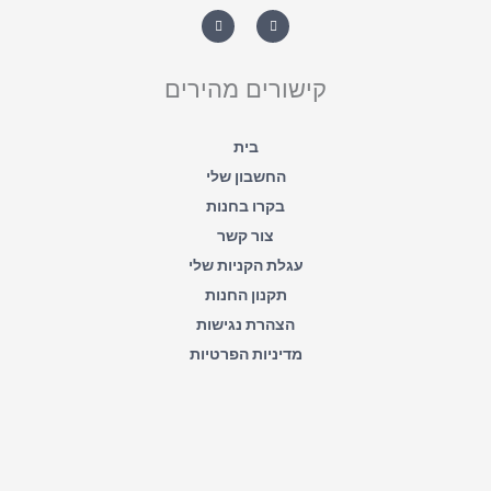
W
F
h
a
a
c
t
e
s
b
a
o
קישורים מהירים
p
o
p
k
-
f
בית
החשבון שלי
בקרו בחנות
צור קשר
עגלת הקניות שלי
תקנון החנות
הצהרת נגישות
מדיניות הפרטיות