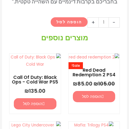
בחבריכם בקרבות דינמיים עם השהייה טקטית."
כמות
+
-
הוספה לסל
של
GreedFall:
מוצרים נוספים
The
Dying
המחיר
המחיר
World
המקורי
הנוכחי
PS5
Sale!
היה:
הוא:
Red Dead
₪85.00.
₪105.00.
Redemption 2 PS4
Call Of Duty: Black
Ops - Cold War PS5
₪
85.00
₪
105.00
₪
135.00
הוספה לסל
הוספה לסל
המחיר
המחיר