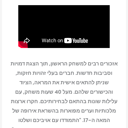
GreedFall:
The
Dying
World
PS5
אזכורים רבים למשחק הראשון, תוך הצגת דמויות
וסביבות חדשות. חברים בעלי זהויות חזקות,
שניתן להתאים אישית את המראה, הציוד
והכישורים שלהם. מעל 40 שעות משחק, עם
עלילות שונות בהתאם לבחירותיכם. חקרו ארצות
מלכותיות וערים מפוארות בהשראת אירופה של
המאה ה-17. "התמודדו עם אויביכם ושלטו