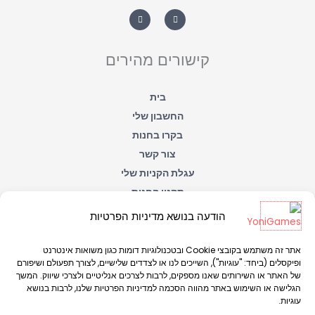
W
F
h
a
a
c
t
e
s
b
a
o
קישורים מהירים
p
o
p
k
-
f
בית
החשבון שלי
בקרו בחנות
צור קשר
עגלת הקניות שלי
תקנון החנות
הצהרת נגישות
הודעה בנושא מדיניות הפרטיות
מדיניות הפרטיות
אתר זה משתמש בקובצי Cookie ובטכנולוגיות דומות כגון משואות אינטרנט
ופיקסלים (ביחד: "עוגיות"), השייכים לנו או לצדדים שלישיים, לצורך תפעולם ושיפורם
של האתר או השירותים שאנו מספקים, לרבות לצרכים אנליטיים ולצרכי שיווק. המשך
הגלישה או השימוש באתר מהווה הסכמה למדיניות הפרטיות שלנו, לרבות בנושא
עוגיות.