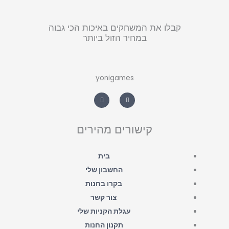
קבלו את המשחקים באיכות הכי גבוה
במחיר הזול ביותר
yonigames
W
F
h
a
a
c
t
e
s
b
a
o
קישורים מהירים
p
o
p
k
-
f
בית
החשבון שלי
בקרו בחנות
צור קשר
עגלת הקניות שלי
תקנון החנות