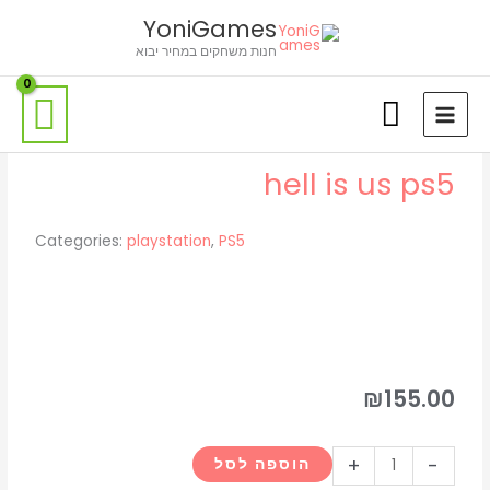
ילוג
לתוכן
YoniGames
תוכן
חנות משחקים במחיר יבוא
hell is us ps5
Categories:
playstation
,
PS5
₪
155.00
כמות
+
-
הוספה לסל
של