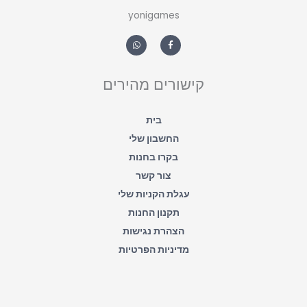
yonigames
W
F
h
a
a
c
t
e
s
b
a
o
קישורים מהירים
p
o
p
k
-
f
בית
החשבון שלי
בקרו בחנות
צור קשר
עגלת הקניות שלי
תקנון החנות
הצהרת נגישות
מדיניות הפרטיות