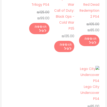
₪99.00.
₪125.00.
₪85.00.
₪105.00.
Trilogy PS4
Red Dead
5
Call of Duty:
Redemption
₪
125.00
Black Ops -
2 PS4
₪
99.00
Cold War
₪
105.00
הוספה
PS5
₪
85.00
לסל
₪
135.00
הוספה
לסל
הוספה
לסל
Lego City
Undercover
PS4
₪
85.00