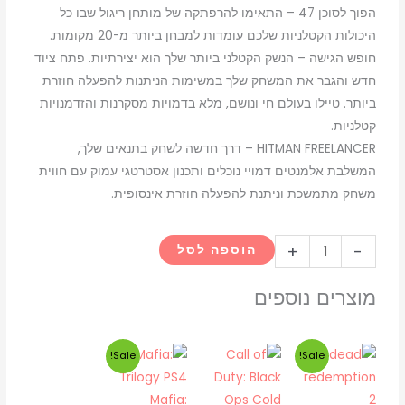
הפוך לסוכן 47 – התאימו להרפתקה של מותחן ריגול שבו כל
היכולות הקטלניות שלכם עומדות למבחן ביותר מ-20 מקומות.
חופש הגישה – הנשק הקטלני ביותר שלך הוא יצירתיות. פתח ציוד
חדש והגבר את המשחק שלך במשימות הניתנות להפעלה חוזרת
ביותר. טיילו בעולם חי ונושם, מלא בדמויות מסקרנות והזדמנויות
קטלניות.
HITMAN FREELANCER – דרך חדשה לשחק בתנאים שלך,
המשלבת אלמנטים דמויי נוכלים ותכנון אסטרטגי עמוק עם חווית
משחק מתמשכת וניתנת להפעלה חוזרת אינסופית.
כמות
+
-
הוספה לסל
של
HITMAN:
מוצרים נוספים
World
of
המחיר
המחיר
המחיר
המחיר
Sale!
Sale!
Assassination
המקורי
הנוכחי
המקורי
הנוכחי
-
היה:
הוא:
היה:
הוא:
Mafia:
PlayStation