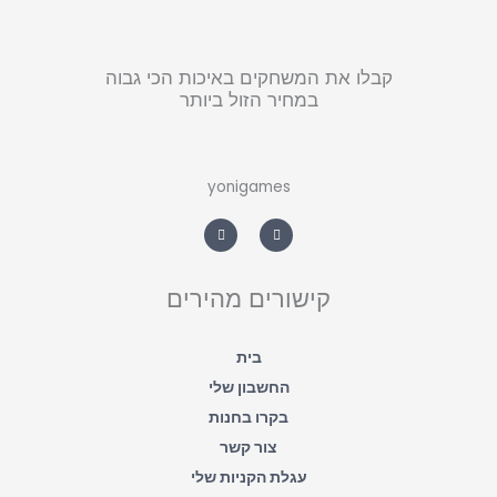
קבלו את המשחקים באיכות הכי גבוה
במחיר הזול ביותר
yonigames
W
F
h
a
a
c
t
e
s
b
a
o
קישורים מהירים
p
o
p
k
-
f
בית
החשבון שלי
בקרו בחנות
צור קשר
עגלת הקניות שלי