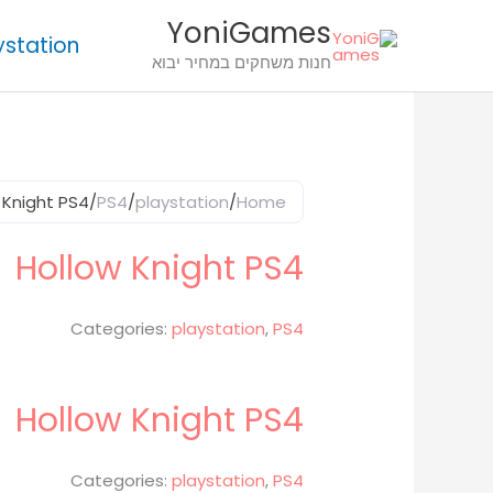
ילוג
חיפוש
כמות
כמות
לתוכן
YoniGames
ystation
תוכן
מוצר
של
של
חנות משחקים במחיר יבוא
Hollow
Hollow
Knight
Knight
PS4
PS4
 Knight PS4
/
PS4
/
playstation
/
Home
Hollow Knight PS4
Categories:
playstation
,
PS4
Hollow Knight PS4
Categories:
playstation
,
PS4