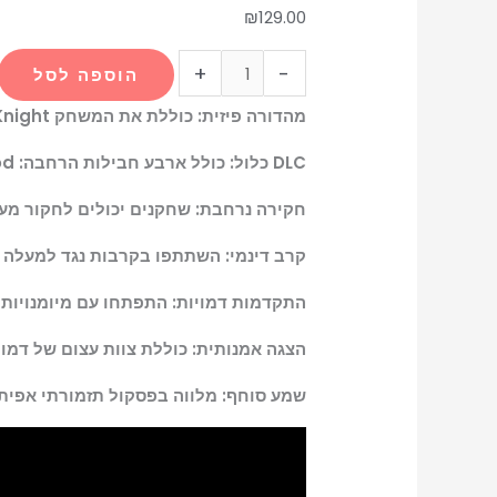
₪
129.00
+
-
הוספה לסל
מהדורה פיזית: כוללת את המשחק Hollow Knight לפלייסטיישן 4, מדריך מקיף ומפה מתקפלת מפורטת של Hallownest.
DLC כלול: כולל ארבע חבילות הרחבה: Hidden Dreams, The Grimm Troupe, Lifeblood ו-Godmaster, המשפרות את חוויית המשחק.
חקירה נרחבת: שחקנים יכולים לחקור מערות 
קרב דינמי: השתתפו בקרבות נגד למעלה מ-150 אויבים ואתגרו 40 בוסים אפיים, תוך שימוש בגלילה צידית ק
התקדמות דמויות: התפתחו עם מיומנויות ויכולות חדשות וחזקות, וצייד
הצגה אמנותית: כוללת צוות עצום של דמו
שמע סוחף: מלווה בפסקול תזמורתי אפית הכולל למעלה מ-40 רצועות,