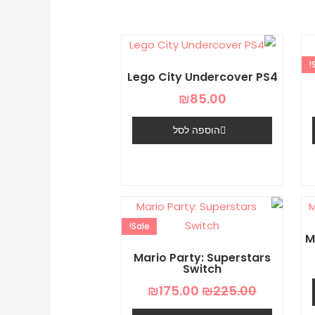
יר
כחי
Lego City Undercover PS4
₪99.
₪
85.00
הוספה לסל
המחיר
המחיר
המקורי
הנוכחי
Sale!
היה:
הוא:
M
₪175.00.
₪225.00.
Mario Party: Superstars
Switch
₪
175.00
₪
225.00