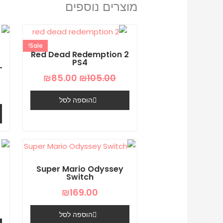
מוצרים נוספים
המחיר
המחיר
המקורי
הנוכחי
Sale!
היה:
הוא:
Red Dead Redemption 2
₪85.00.
₪105.00.
PS4
-
₪
85.00
₪
105.00
הוספה לסל
Super Mario Odyssey
Switch
+
₪
169.00
הוספה לסל