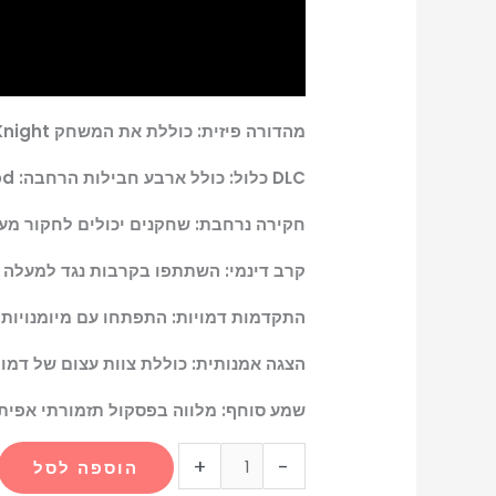
מהדורה פיזית: כוללת את המשחק Hollow Knight לפלייסטיישן 4, מדריך מקיף ומפה מתקפלת מפורטת של Hallownest.
DLC כלול: כולל ארבע חבילות הרחבה: Hidden Dreams, The Grimm Troupe, Lifeblood ו-Godmaster, המשפרות את חוויית המשחק.
חקירה נרחבת: שחקנים יכולים לחקור מערות 
קרב דינמי: השתתפו בקרבות נגד למעלה מ-150 אויבים ואתגרו 40 בוסים אפיים, תוך שימוש בגלילה צידית ק
התקדמות דמויות: התפתחו עם מיומנויות ויכולות חדשות וחזקות, וצייד
הצגה אמנותית: כוללת צוות עצום של דמו
שמע סוחף: מלווה בפסקול תזמורתי אפית הכולל למעלה מ-40 רצועות,
+
-
הוספה לסל