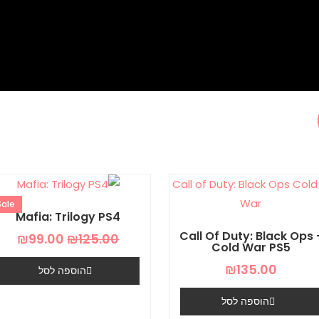
המחיר
המח
המקורי
הנו
Sale!
היה:
הוא:
Mafia: Trilogy PS4
00.
₪125.00.
Call Of Duty: Black Ops 
₪
99.00
₪
125.00
Cold War PS5
₪
135.00
הוספה לסל
הוספה לסל