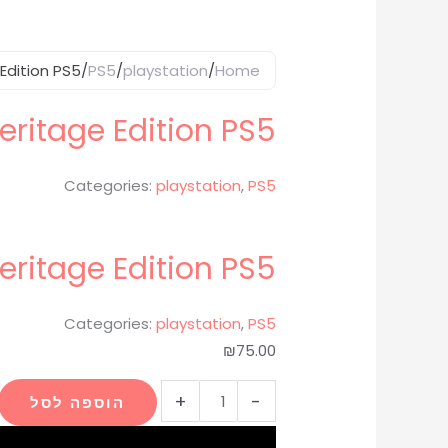
Edition PS5
/
PS5
/
playstation
/
Home
ritage Edition PS5
Categories:
playstation
,
PS5
ritage Edition PS5
Categories:
playstation
,
PS5
₪
75.00
+
-
הוספה לסל