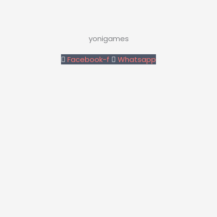
yonigames
Facebook-f
Whatsapp