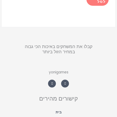
לסל
קבלו את המשחקים באיכות הכי גבוה
במחיר הזול ביותר
yonigames
W
F
h
a
a
c
t
e
s
b
a
o
קישורים מהירים
p
o
p
k
-
f
בית