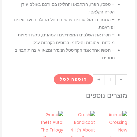
– טפסו, חפרו, התחבאו והחליקו בסיורכם בעולם עידן
הקרח הקלאסי.
– התמודדו מול אויבים פראיים החל מחולדות ועד זאבים
ופיראנות.
– חקרו את השלבים המצחיקים והמהנים, פגשו דמויות
מוכרות ואהובות והילחמו בבוסים בקרבות ענק.
– חפשו אחר אגוז הקריסטל הנעדר ומצאו אוצרות חבויים
נוספים.
כמות
+
-
הוספה לסל
של
Ice
מוצרים נוספים
Age:
Scrat's
Nutty
Adventure
Switch