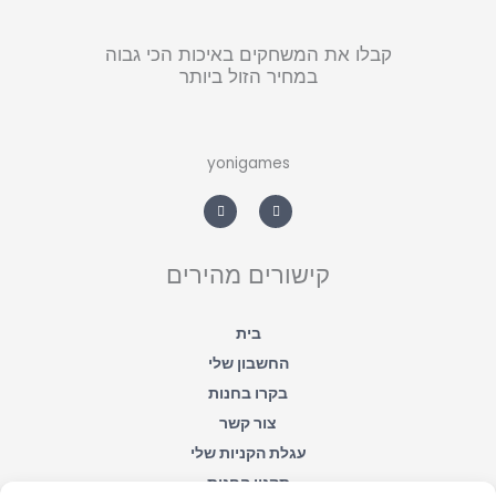
קבלו את המשחקים באיכות הכי גבוה
במחיר הזול ביותר
yonigames
W
F
h
a
a
c
t
e
s
b
a
o
קישורים מהירים
p
o
p
k
-
f
בית
החשבון שלי
בקרו בחנות
צור קשר
עגלת הקניות שלי
תקנון החנות