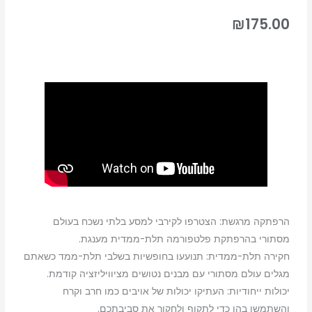
₪
175.00
הרפתקה מרגשת: הצטרפו לקירבי למסע בלתי נשכח בעולם
מסתורי בהרפתקת פלטפורמה תלת-ממדית מענגת.
חקירה תלת-ממדית: תנועעו בחופשיות בשלבי תלת-ממד כשאתם
מגלים עולם מסתורי עם מבנים נטושים מציוויליזציה קודמת.
יכולות ייחודיות: העתיקו יכולות של אויבים כמו חרב וקרח
והשתמשו בהן כדי לתקוף ולחקור את סביבתכם.