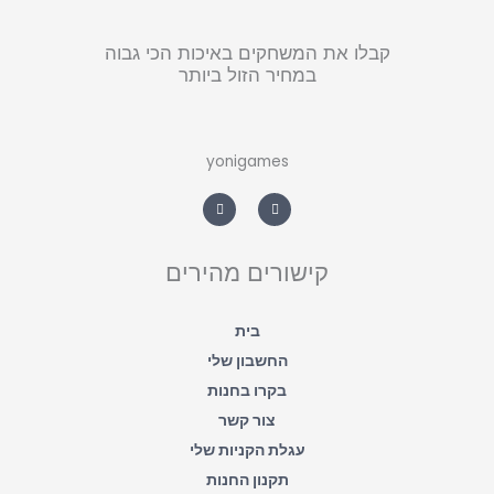
קבלו את המשחקים באיכות הכי גבוה
במחיר הזול ביותר
yonigames
W
F
h
a
a
c
t
e
s
b
a
o
קישורים מהירים
p
o
p
k
-
f
בית
החשבון שלי
בקרו בחנות
צור קשר
עגלת הקניות שלי
תקנון החנות