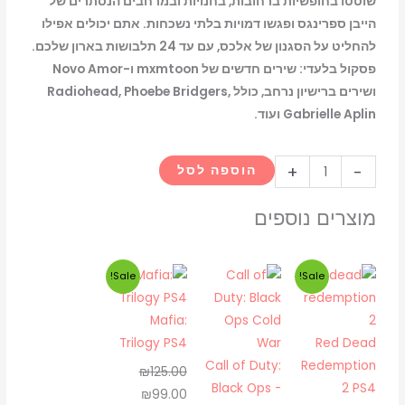
שוטטו בחופשיות ברחובות, בחנויות ובמרחבים הנסתרים של
הייבן ספרינגס ופגשו דמויות בלתי נשכחות. אתם יכולים אפילו
להחליט על הסגנון של אלכס, עם עד 24 תלבושות בארון שלכם.
פסקול בלעדי: שירים חדשים של mxmtoon ו-Novo Amor
ושירים ברישיון נרחב, כולל Radiohead, Phoebe Bridgers,
Gabrielle Aplin ועוד.
כמות
+
-
הוספה לסל
של
Life
מוצרים נוספים
Is
Strange:
המחיר
המחיר
המחיר
המחיר
Sale!
Sale!
True
המקורי
הנוכחי
המקורי
הנוכחי
Colors
היה:
הוא:
היה:
הוא:
Mafia:
-
₪99.00.
₪125.00.
₪85.00.
₪105.00.
Trilogy PS4
Red Dead
PS5
Call of Duty:
Redemption
₪
125.00
Black Ops -
2 PS4
₪
99.00