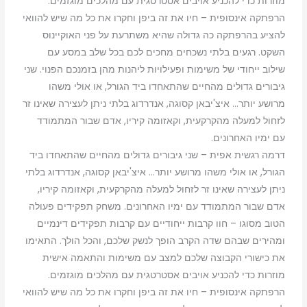
מוזרות כדי להכניע אויבים אסטרטגית עם מהלכים מוגזמים.
הרפתקה אינסופית – חיו את זה ביפן וחקרו את כל מה שיש להוואי
להציע בהרפתקה כה גדולה שהיא משתרעת על פני האוקיינוס
השקט. רגעים בלתי נשכחים מחכים לכם בכל שלב במסע עם
שילוב ייחודי של משימות ופעילויות ליהנות מהן בזמנכם הפנוי. שני
גיבורים גדולים מהחיים שהתאחדו ביד הגורל, או אולי משהו
מרושע יותר… איצ'יבאן קסוגה, אנדרדוג בלתי ניתן לעצירה שאינו זר
לזחול למעלה מהקרקעית, וקאזומה קיריו, אדם שבור המתמודד
עם ימיו האחרונים.
דרמה רגשית אפית – שני גיבורים גדולים מהחיים שהתאחדו ביד
הגורל, או אולי משהו מרושע יותר… איצ'יבאן קסוגה, אנדרדוג בלתי
ניתן לעצירה שאינו זר לזחול למעלה מהקרקעית, וקאזומה קיריו,
אדם שבור המתמודד עם ימיו האחרונים. משחק תפקידים פעולה
הטוב מסוגו – חוו קרבות ייחודיים עם קרבות תפקידים דינמיים
ומהירים שבהם שדה הקרב הופך לנשק שלכם, והכל הולך. התאימו
את כישורי הקבוצה שלכם למצב עם משימות והתאמה אישית
מוזרות כדי להכניע אויבים אסטרטגית עם מהלכים מוגזמים.
הרפתקה אינסופית – חיו את זה ביפן וחקרו את כל מה שיש להוואי