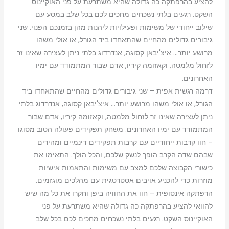
להציע בהרפתקה כה גדולה שהיא משתרעת על פני האוקיינוס
השקט. רגעים בלתי נשכחים מחכים לכם בכל שלב במסע עם
שילוב ייחודי של משימות ופעילויות ליהנות מהן בזמנכם הפנוי. שני
גיבורים גדולים מהחיים שהתאחדו ביד הגורל, או אולי משהו
מרושע יותר… איצ'יבאן קסוגה, אנדרדוג בלתי ניתן לעצירה שאינו זר
לזחול מלמטה, וקאזומה קיריו, אדם שבור המתמודד עם ימיו
האחרונים.
דרמה רגשית אפית – שני גיבורים גדולים מהחיים שהתאחדו ביד
הגורל, או אולי משהו מרושע יותר… איצ'יבאן קסוגה, אנדרדוג בלתי
ניתן לעצירה שאינו זר לזחול מלמטה, וקאזומה קיריו, אדם שבור
המתמודד עם ימיו האחרונים. משחק תפקידים פעולה הטוב מסוגו
– חוו קרבות ייחודיים עם קרבות תפקידים דינמיים ומהירים
שבהם שדה הקרב הופך לנשק שלכם, והכל הולך. התאימו את
כישורי הקבוצה שלכם למצב עם משימות והתאמות אישיות
מוזרות כדי להכניע אויבים אסטרטגית עם מהלכים מוגזמים.
הרפתקה אינסופית – חוו את החוויה ביפן וחקרו את כל מה שיש
להוואי להציע בהרפתקה כה גדולה שהיא משתרעת על פני
האוקיינוס השקט. רגעים בלתי נשכחים מחכים לכם בכל שלב