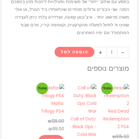
במסע עם שילוב ייחודי של משימות ופעילויות ליהנות מהן בזמנכם
הפנוי. שני גיבורים גדולים מהחיים שהתאחדו ביד הגורל, או אולי
משהו מרושע יותר… איצ'יבאן קסוגה, אנדרדוג בלתי ניתן לעצירה
שאינו זר לזחול למעלה מהקרקעית, וקאזומה קיריו, אדם שבור
המתמודד עם ימיו האחרונים.
כמות
+
-
הוספה לסל
של
like
מוצרים נוספים
a
dragon
המחיר
המחיר
המחיר
המחיר
Sale!
Sale!
infinite
המקורי
הנוכחי
המקורי
הנוכחי
wealth
היה:
הוא:
היה:
הוא:
Mafia:
ps5
₪99.00.
₪125.00.
₪85.00.
₪105.00.
Trilogy PS4
Red Dead
Call of Duty:
Redemption
₪
125.00
Black Ops -
2 PS4
₪
99.00
Cold War
₪
105.00