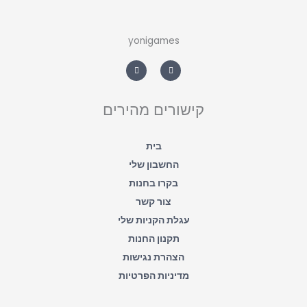
yonigames
W
F
h
a
a
c
t
e
s
b
a
o
קישורים מהירים
p
o
p
k
-
f
בית
החשבון שלי
בקרו בחנות
צור קשר
עגלת הקניות שלי
תקנון החנות
הצהרת נגישות
מדיניות הפרטיות