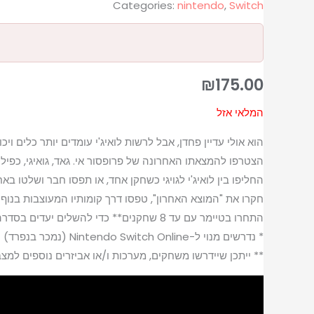
Categories:
nintendo
,
Switch
₪
175.00
המלאי אזל
הוא אולי עדיין פחדן, אבל לרשות לואיג'י עומדים יותר כלים וי
הצטרפו להמצאתו האחרונה של פרופסור אי. גאד, גואיגי, כפיל 
החליפו בין לואיג'י לגויגי כשחקן אחד, או תפסו חבר ושלטו בא
חקרו את "המוצא האחרון", טפסו דרך קומותיו המעוצבות בנוף ש
התחרו בטיימר עם עד 8 שחקנים** כדי להשלים יעדים בסדרה של קומות ב-ScareScraper.
* נדרשים מנוי ל-Nintendo Switch Online (נמכר בנפרד) וחשבון Nintendo למשחק מקוון. לא זמין בכל המדינות. נדרשת גישה לאינטרנט לתכונות מקוונות.
** ייתכן שיידרשו משחקים, מערכות ו/או אביזרים נוספים למ