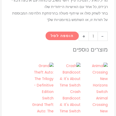
מריו, לואיג'י, הנסיכה פיץ' ויושי משלבים כוחות עם ארבעה גיבורי
רבידס, כל אחד עם האישיות הייחודית שלו
בחר לשחק סולו או שיתוף פעולה בהרפתקת הלחימה המבוססת
על תורות זו, או השתמש במיומנויות שלך
כמות
+
-
הוספה לסל
של
mario
מוצרים נוספים
rabbids
kingdom
battles
switch
Crash
Bandicoot
Animal
Grand Theft
4: It's About
Crossing
Auto: The
Time Switch
New