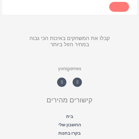
קבלו את המשחקים באיכות הכי גבוה
במחיר הזול ביותר
yonigames
W
F
h
a
a
c
t
e
s
b
a
o
קישורים מהירים
p
o
p
k
-
f
בית
החשבון שלי
בקרו בחנות