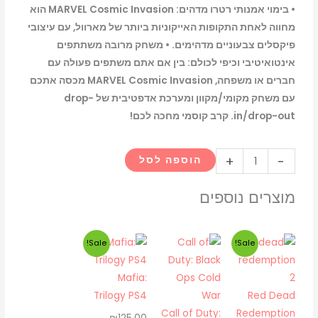
• בימוי אמנותי רטרו מדהים: MARVEL Cosmic Invasion הוא
מחווה לאחת התקופות האייקוניות ביותר של מארוול, עם עיצובי
פיקסלים צבעוניים מדהימים. • משחק מרובה משתתפים
אינטואיטיבי וכיפי לכולם: בין אם אתם משתפים פעולה עם
חברים או משפחה, MARVEL Cosmic Invasion מכסה אתכם
עם משחק מקומי/מקוון ומערכת אדפטיבית של drop-
in/drop-out. קרב קוסמי מחכה לכם!
כמות
+
-
הוספה לסל
של
Marvel
מוצרים נוספים
Cosmic
Invasion
המחיר
המחיר
המחיר
המחיר
Sale!
Sale!
PS5
המקורי
הנוכחי
המקורי
הנוכחי
היה:
הוא:
היה:
הוא:
Mafia:
₪99.00.
₪125.00.
₪85.00.
₪105.00.
Trilogy PS4
Red Dead
Call of Duty:
Redemption