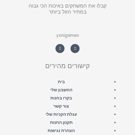
קבלו את המשחקים באיכות הכי גבוה
במחיר הזול ביותר
yonigames
W
F
h
a
a
c
t
e
s
b
a
o
קישורים מהירים
p
o
p
k
-
f
בית
החשבון שלי
בקרו בחנות
צור קשר
עגלת הקניות שלי
תקנון החנות
הצהרת נגישות