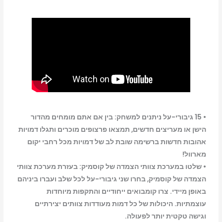
Marvel
Cosmic
Invasion
PS5
• 15 גיבורי-על ניתנים למשחק: בין אם אתם מומחים מהדור
הישן או מעריצים חדשים, תמצאו פרצופים מוכרים ותגלו דמויות
אהובות חדשות ברשימה שובת לב של דמויות מכל רחבי יקום
מארוול!
• שלטו במערכת צוותי הצמדה של קוסמיק: בעזרת מערכת צוותי
הצמדה של קוסמיק, בחרו שני גיבורי-על לכל שלב ועברו ביניהם
באופן מיידי. צרו קומבואים ייחודיים והתקפות מיוחדות
עוצמתיות. היכולות של כל דמות מעודדות צוותים יצירתיים
וגישה טקטית יותר לפעולה.