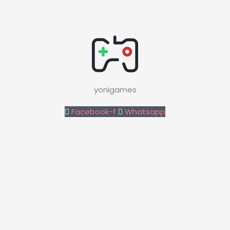
yonigames
Facebook-f
Whatsapp