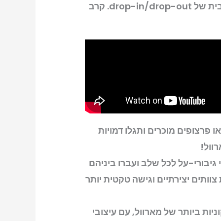
משפחה, MARVEL Cosmic Invasion מכסה אתכם עם משחק מקומי/מקוון ומערכת אדפטיבית של drop-in/drop-out. קרב
ו פרצופים מוכרים ותגלו דמויות
וול!
גיבורי-על לכל שלב ועברו ביניהם
 צוותים יצירתיים וגישה טקטית יותר
חווה לאחת התקופות האייקוניות ביותר של מארוול, עם עיצובי