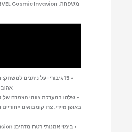
• 15 גיבורי-על ניתנים למשח
אהובו
• שלטו במערכת צוותי הצמדה של קו
באופן מיידי. צרו קומבואים ייחודיים