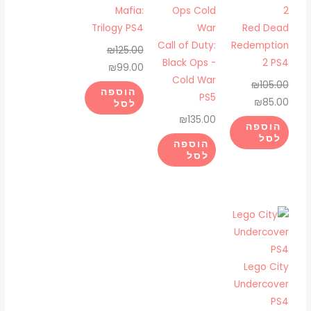
היה:
הוא:
היה:
הוא:
Mafia:
₪99.00.
₪125.00.
₪85.00.
₪105.00.
Trilogy PS4
Red Dead
Call of Duty:
Redemption
₪
125.00
Black Ops -
2 PS4
₪
99.00
Cold War
₪
105.00
הוספה
PS5
₪
85.00
לסל
₪
135.00
הוספה
לסל
הוספה
לסל
Lego City
Undercover
PS4