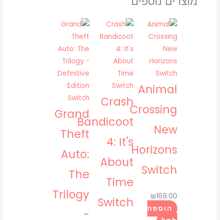
מוצרים נוספים
rise
of
the
sphinx
(switch)
Animal
Crash
Crossing
Grand
Bandicoot
New
Theft
4: It's
Horizons
Auto:
About
Switch
The
Time
Trilogy
₪
169.00
Switch
הוספה
-