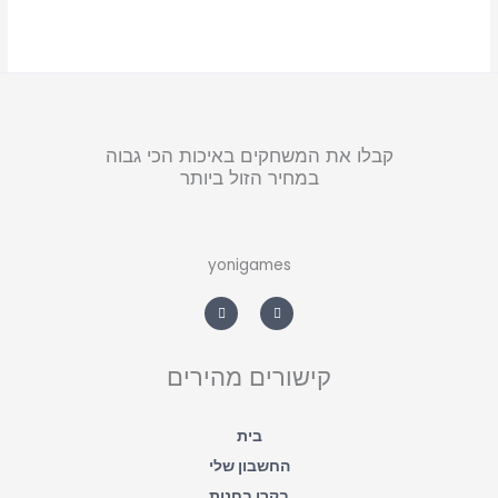
קבלו את המשחקים באיכות הכי גבוה
במחיר הזול ביותר
yonigames
W
F
h
a
a
c
t
e
s
b
a
o
קישורים מהירים
p
o
p
k
-
f
בית
החשבון שלי
בקרו בחנות