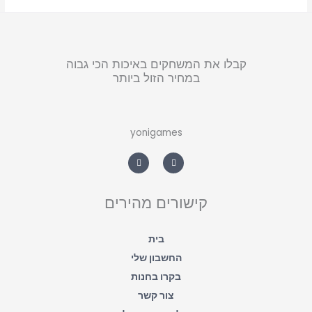
קבלו את המשחקים באיכות הכי גבוה
במחיר הזול ביותר
yonigames
W
F
h
a
a
c
t
e
s
b
a
o
קישורים מהירים
p
o
p
k
-
f
בית
החשבון שלי
בקרו בחנות
צור קשר