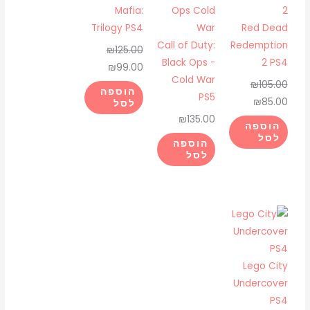
היה:
הוא:
היה:
הוא:
Mafia:
₪99.00.
₪125.00.
₪85.00.
₪105.00.
Trilogy PS4
Red Dead
Call of Duty:
Redemption
₪
125.00
Black Ops -
2 PS4
₪
99.00
Cold War
₪
105.00
הוספה
PS5
₪
85.00
לסל
₪
135.00
הוספה
לסל
הוספה
לסל
Lego City
Undercover
PS4