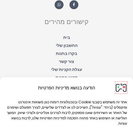
h
a
a
c
t
e
s
b
a
o
קישורים מהירים
p
o
p
k
-
f
בית
החשבון שלי
בקרו בחנות
צור קשר
עגלת הקניות שלי
תקנון החנות
הצהרת נגישות
הודעה בנושא מדיניות הפרטיות
מדיניות הפרטיות
אתר זה משתמש בקובצי Cookie ובטכנולוגיות דומות כגון משואות אינטרנט
ופיקסלים (ביחד: "עוגיות"), השייכים לנו או לצדדים שלישיים, לצורך תפעולם ושיפורם
של האתר או השירותים שאנו מספקים, לרבות לצרכים אנליטיים ולצרכי שיווק. המשך
הגלישה או השימוש באתר מהווה הסכמה למדיניות הפרטיות שלנו, לרבות בנושא
עוגיות.