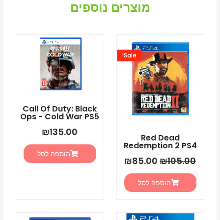
Necrophosis:Full
מוצרים נוספים
Consciousness
-
המחיר
המחיר
The
המקורי
הנוכחי
Shore
Sale!
היה:
הוא:
DP
₪85.00.
₪105.00.
PS5
Call Of Duty: Black
Ops - Cold War PS5
₪
135.00
Red Dead
Redemption 2 PS4
הוספה לסל
₪
85.00
₪
105.00
הוספה לסל
המחיר
המחיר