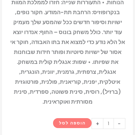
הנוחות. • התעוררות שנייה: חזרו לממלכת המוות
בנקרופוזיס: הרחבת תת-המודע. חקור נופים,
ישויות וסיפור חדשים ככל שהמסע שלך מעמיק
עוד יותר. כולל משחק בונוס – החוף: אנדרו יוצא
אל הלא נודע כדי למצוא את בתו האבודה, חוקר אי
אסור של ישויות סיוטיות ופותר חידות שבוחנות
את שפיותו. • שפות: אנגלית קולית במשחק.
אנגלית, צרפתית, גרמנית, יוונית, הונגרית,
איטלקית, יפנית, קוריאנית, פולנית, פורטוגזית
(ברזיל), רוסית, סינית פשוטה, ספרדית, סינית
מסורתית ואוקראינית.
כמות
+
-
הוספה לסל
של