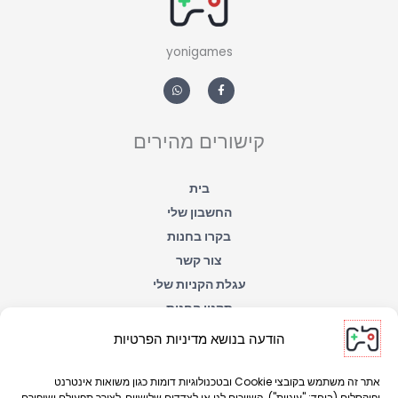
yonigames
W
F
h
a
a
c
t
e
s
b
a
o
קישורים מהירים
p
o
p
k
-
f
בית
החשבון שלי
בקרו בחנות
צור קשר
עגלת הקניות שלי
תקנון החנות
הצהרת נגישות
הודעה בנושא מדיניות הפרטיות
מדיניות הפרטיות
אתר זה משתמש בקובצי Cookie ובטכנולוגיות דומות כגון משואות אינטרנט
ופיקסלים (ביחד: "עוגיות"), השייכים לנו או לצדדים שלישיים, לצורך תפעולם ושיפורם