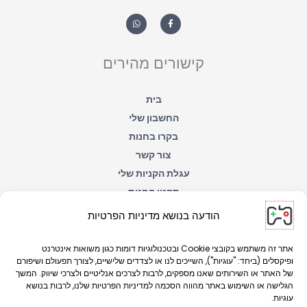
W
F
h
a
a
c
t
e
s
b
a
o
קישורים מהירים
p
o
p
k
-
f
בית
החשבון שלי
בקרו בחנות
צור קשר
עגלת הקניות שלי
תקנון החנות
הצהרת נגישות
הודעה בנושא מדיניות הפרטיות
מדיניות הפרטיות
אתר זה משתמש בקובצי Cookie ובטכנולוגיות דומות כגון משואות אינטרנט
ופיקסלים (ביחד: "עוגיות"), השייכים לנו או לצדדים שלישיים, לצורך תפעולם ושיפורם
של האתר או השירותים שאנו מספקים, לרבות לצרכים אנליטיים ולצרכי שיווק. המשך
הגלישה או השימוש באתר מהווה הסכמה למדיניות הפרטיות שלנו, לרבות בנושא
עוגיות.