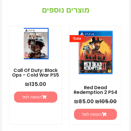
-
No
מוצרים נוספים
PS5
Man's
Sky
המחיר
המחיר
-
המקורי
הנוכחי
PS5
Sale!
היה:
הוא:
₪85.00.
₪105.00.
Call Of Duty: Black
Ops - Cold War PS5
₪
135.00
Red Dead
Redemption 2 PS4
הוספה לסל
₪
85.00
₪
105.00
הוספה לסל