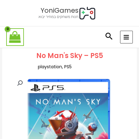
ילוג
לתוכן
YoniGames
תוכן
חנות משחקים במחיר יבוא
No Man's Sky – PS5
playstation
,
PS5