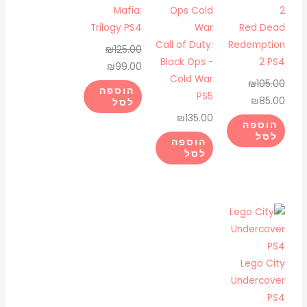
היה:
הוא:
היה:
הוא:
Mafia:
Double
₪99.00.
₪125.00.
₪85.00.
₪105.00.
Trilogy PS4
Red Dead
Pack
Call of Duty:
Redemption
ps4
₪
125.00
Black Ops -
2 PS4
₪
99.00
Cold War
₪
105.00
הוספה
PS5
₪
85.00
לסל
₪
135.00
הוספה
לסל
הוספה
לסל
Lego City
Undercover
PS4