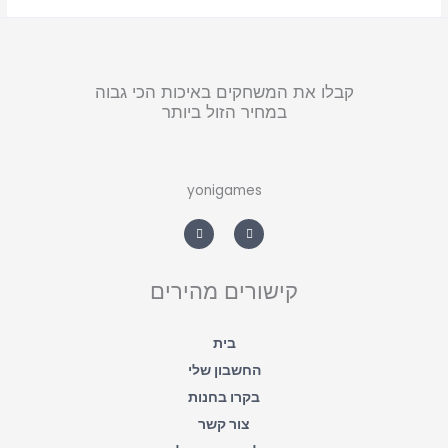
קבלו את המשחקים באיכות הכי גבוה
במחיר הזול ביותר
yonigames
W
F
h
a
a
c
t
e
s
b
a
o
קישורים מהירים
p
o
p
k
-
f
בית
החשבון שלי
בקרו בחנות
צור קשר