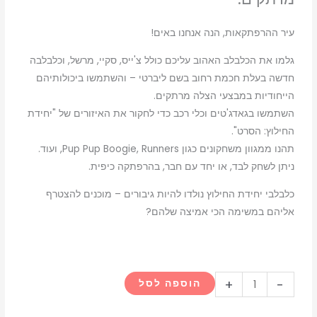
עיר ההרפתקאות, הנה אנחנו באים!
גלמו את הכלבלב האהוב עליכם כולל צ'ייס, סקיי, מרשל, וכלבלבה
חדשה בעלת חכמת רחוב בשם ליברטי – והשתמשו ביכולותיהם
הייחודיות במבצעי הצלה מרתקים.
השתמשו בגאדג'טים וכלי רכב כדי לחקור את האיזורים של "יחידת
החילוץ: הסרט".
תהנו ממגוון משחקונים כגון Pup Pup Boogie, Runners, ועוד.
ניתן לשחק לבד, או יחד עם חבר, בהרפתקה כיפית.
כלבלבי יחידת החילוץ נולדו להיות גיבורים – מוכנים להצטרף
אליהם במשימה הכי אמיצה שלהם?
כמות
+
-
הוספה לסל
של
PAW