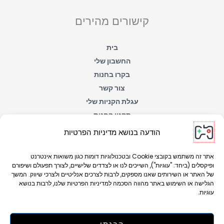
t
e
s
b
a
o
קישורים מהירים
p
o
p
k
-
f
בית
החשבון שלי
בקרו בחנות
צור קשר
עגלת הקניות שלי
תקנון החנות
הצהרת נגישות
הודעה בנושא מדיניות הפרטיות
מדיניות הפרטיות
אתר זה משתמש בקובצי Cookie ובטכנולוגיות דומות כגון משואות אינטרנט
ופיקסלים (ביחד: "עוגיות"), השייכים לנו או לצדדים שלישיים, לצורך תפעולם ושיפורם
של האתר או השירותים שאנו מספקים, לרבות לצרכים אנליטיים ולצרכי שיווק. המשך
הגלישה או השימוש באתר מהווה הסכמה למדיניות הפרטיות שלנו, לרבות בנושא
עוגיות.