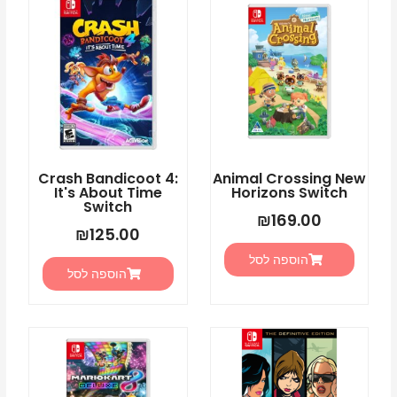
Battle
for
Neighborville
-
Complete
Edition
Switch
Crash Bandicoot 4:
Animal Crossing New
It's About Time
Horizons Switch
Switch
₪
169.00
₪
125.00
הוספה לסל
הוספה לסל