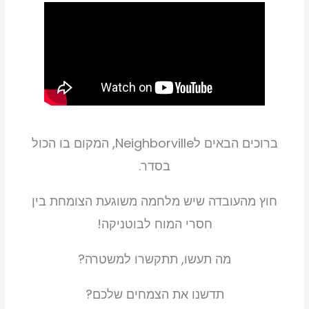
vs.
Zombies:
Battle
for
Neighborville
-
Complete
Edition
ברוכים הבאים לNeighborville, המקום בו הכול
Switch
בסדר.
חוץ מהעובדה שיש מלחמה משוגעת הצומחת בין
חסרי המוח לבוטניקה!
מה תעשו, תתקשרו למשטרה?
תדשנו את הצמחים שלכם?