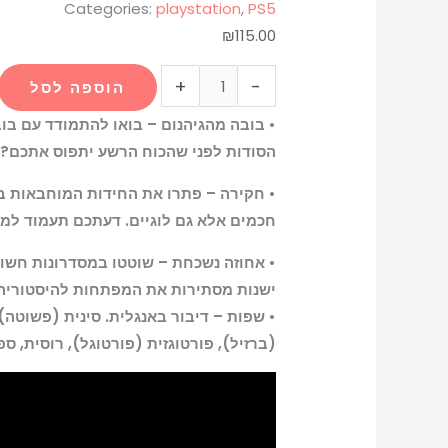
Categories:
playstation
,
PS5
₪
115.00
+
-
הוספה לסל
• בובה מהגיהנום – בואו להתמודד עם בו
הסודות לפני שהכוח הרשע יתפוס אתכם?
• חקירה – פתרו את החידות המוחבאות בב
חכמים אלא גם לוגיים. דעתכם תעמוד למב
• אחוזה נשכחת – שוטטו במסדרונות חשו
ישנות מסתירות את המפתחות להיסטוריה
• שפות – דיבור באנגלית. סינית (פשוטה),
(ברזיל), פורטוגזית (פורטוגל), רוסית, ספ