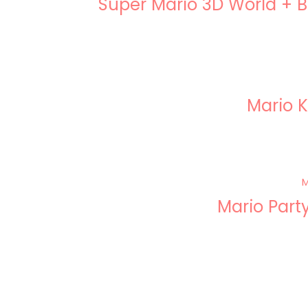
Super Mario 3D World + B
Mario K
Mario Part