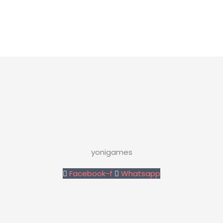
yonigames
Facebook-f
Whatsapp