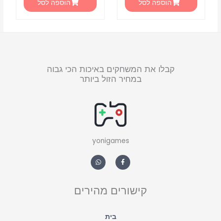
הוספה לסל
הוספה לסל
קבלו את המשחקים באיכות הכי גבוה
במחיר הזול ביותר
yonigames
W
F
h
a
a
c
t
e
s
b
a
o
קישורים מהירים
p
o
p
k
-
f
בית