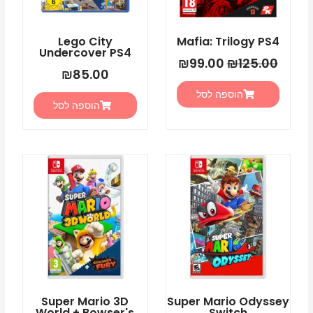
Lego City
Mafia: Trilogy PS4
Undercover PS4
₪
99.00
₪
125.00
₪
85.00
הוספה לסל
הוספה לסל
Super Mario 3D
Super Mario Odyssey
World + Bowser's
Switch