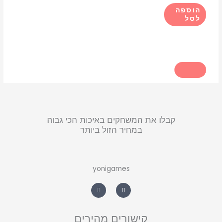
הוספה
לסל
קבלו את המשחקים באיכות הכי גבוה
במחיר הזול ביותר
yonigames
W
F
h
a
a
c
t
e
s
b
a
o
קישורים מהירים
p
o
p
k