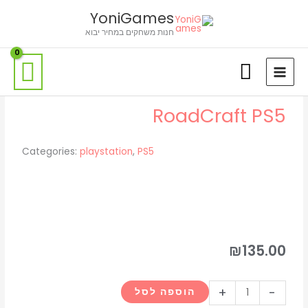
ילוג
לתוכן
YoniGames
תוכן
חנות משחקים במחיר יבוא
RoadCraft PS5
Categories:
playstation
,
PS5
₪
135.00
כמות
+
-
הוספה לסל
של