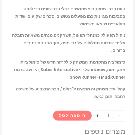
ניווט רכב: שחקנים משתמשים בכלי רכב שונים כדי לנווט
בסביבות מגוונות כמו מפעלים נטושים, סכרים שקועים ושדות
סולאריים שיצאו משימוש.
ניהול תפעולי: כמנהלי תפעול, השחקנים מנחים משאיות תובלה
על ידי שרטוט מסלולים על גבי מפה, תוך הבטחת נתיבים
ברורים.
סימולציה מתקדמת: המשחק כולל דור חדש של סימולציות
מתקדמות, שפותחו על ידי Saber Interactive, הידועה בזכות
MudRunner ו-SnowRunner.
קהל יעד: משחק זה מתאים ל"כולם", דבר המצביע על משיכה
רחבה ותוכן נגיש.
כמות
+
-
הוספה לסל
של
RoadCraft
מוצרים נוספים