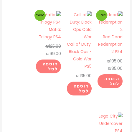
PS5
המחיר
המחיר
המחיר
המחיר
Sale!
Sale!
המקורי
הנוכחי
המקורי
הנוכחי
היה:
הוא:
היה:
הוא:
Mafia:
₪99.00.
₪125.00.
₪85.00.
₪105.00.
Trilogy PS4
Red Dead
Call of Duty:
Redemption
₪
125.00
Black Ops -
2 PS4
₪
99.00
Cold War
₪
105.00
הוספה
PS5
₪
85.00
לסל
₪
135.00
הוספה
לסל
הוספה
לסל