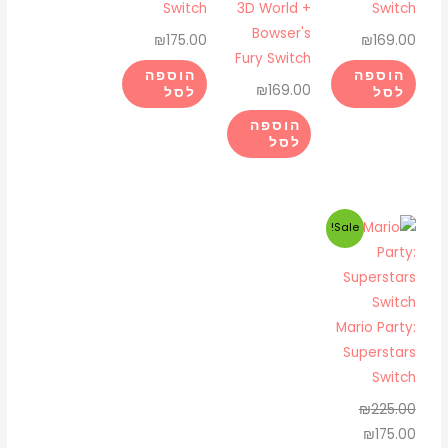
Switch
3D World +
Switch
Bowser's
₪
175.00
₪
169.00
Fury Switch
הוספה
הוספה
₪
169.00
לסל
לסל
הוספה
לסל
המחיר
המחיר
Sale!
המקורי
הנוכחי
היה:
הוא:
₪175.00.
₪225.00.
Mario Party:
Superstars
Switch
₪
225.00
₪
175.00