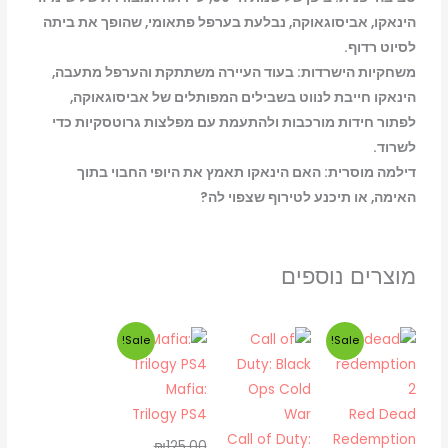
הינאקו, אביסוגאוקה, נבלעת בערפל פתאומי, שהופך את ביתה
לסיוט רדוף.
משחקיות הישרדות: בעוד העיירה משתתקת והערפל מתעבה,
הינאקו חייבת לנווט בשבילים המפותלים של אביסוגאוקה,
לפתור חידות מורכבות ולהתעמת עם מפלצות גרוטסקיות כדי
לשרוד.
דילמה מוסרית: האם הינאקו תאמץ את היופי החבוי בתוך
האימה, או תיכנע לטירוף שצפוי לה?
מוצרים נוספים
המחיר
המחיר
המחיר
המחיר
Sale!
Sale!
המקורי
הנוכחי
המקורי
הנוכחי
היה:
הוא:
היה:
הוא:
Mafia:
₪99.00.
₪125.00.
₪85.00.
₪105.00.
Trilogy PS4
Red Dead
Call of Duty:
Redemption
₪
125.00