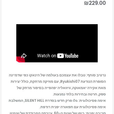
₪
229.00
נרטיב סוחף: טבלו את עצמכם בעולמה של הינאקו כפי שדמיינה
הסופרת הנודעת Ryukishi07, עם מוזיקה מרתקת, כולל יצירות
מאת אקירה יאמאוקה, וויזואליה יפהפייה בסיפור מרתק של
ספק, חרטה ובחירות בלתי נמנעות.
אימה פסיכולוגית: גלו פרק חדש בסדרת SILENT HILL, המשלבת
אימה פסיכולוגית עם תפאורה יפנית רודפת.
סביבה יפנית: ביפן של שנות ה-60, עיירתה המבודדת של שימיזו