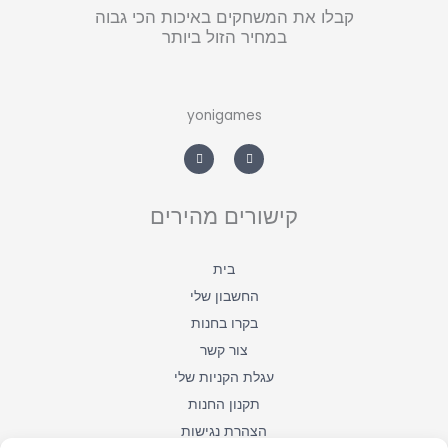
קבלו את המשחקים באיכות הכי גבוה
במחיר הזול ביותר
yonigames
W
F
h
a
a
c
t
e
s
b
a
o
קישורים מהירים
p
o
p
k
-
f
בית
החשבון שלי
בקרו בחנות
צור קשר
עגלת הקניות שלי
תקנון החנות
הצהרת נגישות