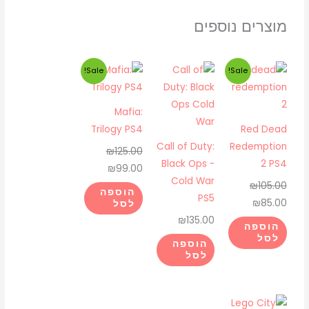
מוצרים נוספים
המחיר
המחיר
המחיר
המחיר
Sale!
Sale!
המקורי
הנוכחי
המקורי
הנוכחי
היה:
הוא:
היה:
הוא:
Mafia:
₪99.00.
₪125.00.
₪85.00.
₪105.00.
Trilogy PS4
Red Dead
Call of Duty:
Redemption
₪
125.00
Black Ops -
2 PS4
₪
99.00
Cold War
₪
105.00
הוספה
PS5
₪
85.00
לסל
₪
135.00
הוספה
לסל
הוספה
לסל