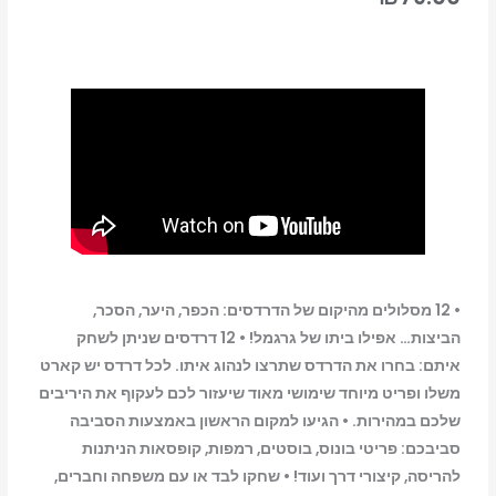
• 12 מסלולים מהיקום של הדרדסים: הכפר, היער, הסכר,
הביצות… אפילו ביתו של גרגמל! • 12 דרדסים שניתן לשחק
איתם: בחרו את הדרדס שתרצו לנהוג איתו. לכל דרדס יש קארט
משלו ופריט מיוחד שימושי מאוד שיעזור לכם לעקוף את היריבים
שלכם במהירות. • הגיעו למקום הראשון באמצעות הסביבה
סביבכם: פריטי בונוס, בוסטים, רמפות, קופסאות הניתנות
להריסה, קיצורי דרך ועוד! • שחקו לבד או עם משפחה וחברים,