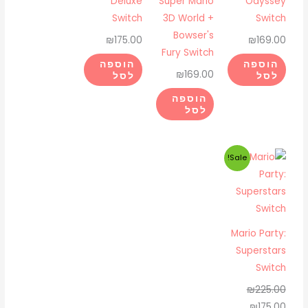
Deluxe
Super Mario
Odyssey
Switch
3D World +
Switch
Bowser's
₪
175.00
₪
169.00
Fury Switch
הוספה
הוספה
₪
169.00
לסל
לסל
הוספה
לסל
המחיר
המחיר
Sale!
המקורי
הנוכחי
היה:
הוא:
₪175.00.
₪225.00.
Mario Party:
Superstars
Switch
₪
225.00
₪
175.00