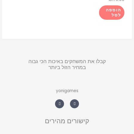
הוספה
לסל
קבלו את המשחקים באיכות הכי גבוה
במחיר הזול ביותר
yonigames
W
F
h
a
a
c
t
e
s
b
a
o
קישורים מהירים
p
o
p
k
-
f