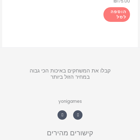
₪
175.00
הוספה
לסל
קבלו את המשחקים באיכות הכי גבוה
במחיר הזול ביותר
yonigames
W
F
h
a
a
c
t
e
s
b
a
o
קישורים מהירים
p
o
p
k
-