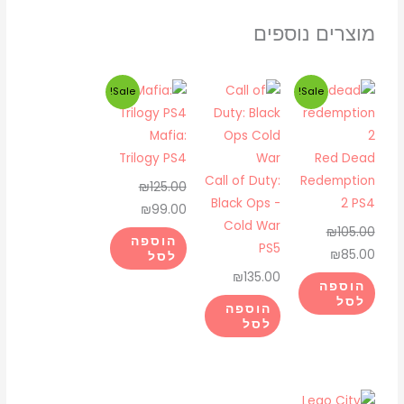
מוצרים נוספים
המחיר
המחיר
המחיר
המחיר
Sale!
Sale!
המקורי
הנוכחי
המקורי
הנוכחי
היה:
הוא:
היה:
הוא:
Mafia:
₪99.00.
₪125.00.
₪85.00.
₪105.00.
Trilogy PS4
Red Dead
Call of Duty:
Redemption
₪
125.00
Black Ops -
2 PS4
₪
99.00
Cold War
₪
105.00
הוספה
PS5
₪
85.00
לסל
₪
135.00
הוספה
לסל
הוספה
לסל