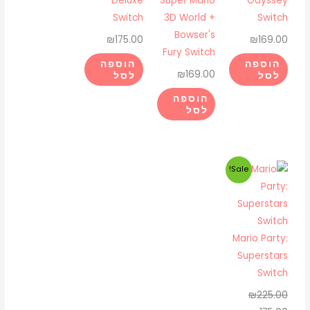
Deluxe
Super Mario
Odyssey
Switch
3D World +
Switch
Bowser's
₪
175.00
₪
169.00
Fury Switch
הוספה
הוספה
₪
169.00
לסל
לסל
הוספה
לסל
המחיר
המחיר
Sale!
המקורי
הנוכחי
היה:
הוא:
₪175.00.
₪225.00.
Mario Party:
Superstars
Switch
₪
225.00